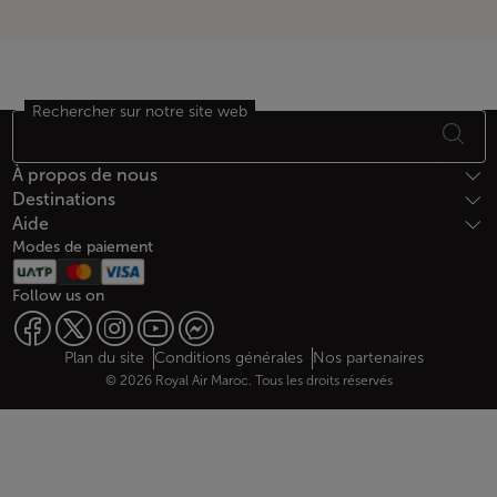
Rechercher sur notre site web
Bas de page Plan du site
À propos de nous
Destinations
Aide
Modes de paiement
Follow us on
Web map links
$Title.getData()
Plan du site
Conditions générales
Nos partenaires
© 2026 Royal Air Maroc. Tous les droits réservés