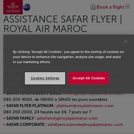
Aller à la page accueil
Saut au contenu principal
Book a flight
Se connecter | S’insc
ASSISTANCE SAFAR FLYER |
ROYAL AIR MAROC
Nous contacter
By clicking “Accept All Cookies”, you agree to the storing of cookies on
your device to enhance site navigation, analyze site usage, and assist
Si vous souhaitez une assistance particulière ou un renseignement,
in our marketing efforts.
contactez votre service clientèle Safar Flyer dédié !
SAFAR FLYER BLUE :
Pour toute demande, merci de compléter
Cookies Settings
Accept All Cookies
le formulaire disponible
ici
.
05 22 48 97 02, de 08h00 à 18h00 les jours ouvrables
SAFAR FLYER SILVER / GOLD :
silvergold@royalairmaroc.com
080 200 4000, de 08h00 à 18h00 les jours ouvrables
SAFAR FLYER PLATINUM :
platinum@royalairmaroc.com
080 200 2000, 24 heures sur 24, 7 jours sur 7
SAFAR FAMILY :
safarfamily@royalairmaroc.com
SAFAR CORPORATE :
safaflyercorporate@royalairmaroc.com
Open in a new window