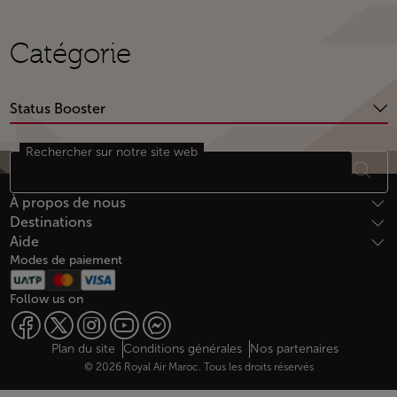
Catégorie
Status Booster
Rechercher sur notre site web
Bas de page Plan du site
À propos de nous
Destinations
Aide
Modes de paiement
Follow us on
Web map links
$Title.getData()
Plan du site
Conditions générales
Nos partenaires
© 2026 Royal Air Maroc. Tous les droits réservés