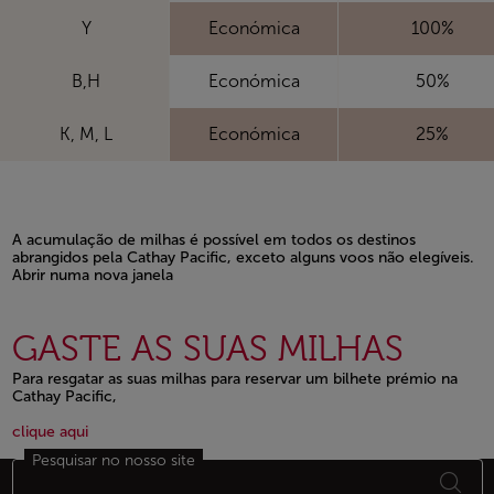
Y
Económica
100%
B,H
Económica
50%
K, M, L
Económica
25%
A acumulação de milhas é possível em todos os destinos
abrangidos pela Cathay Pacific, exceto alguns voos não elegíveis.
Abrir numa nova janela
Open in a new window
GASTE AS SUAS MILHAS
Para resgatar as suas milhas para reservar um bilhete prémio na
Cathay Pacific,
Open in a new window
Open in a new window
clique aqui
Pesquisar no nosso site
Rodapé Mapa do sítio