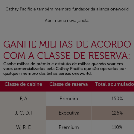
Cathay Pacific é também membro fundador da aliança
one
world
Abrir numa nova janela.
GANHE MILHAS DE ACORDO
COM A CLASSE DE RESERVA:
Ganhe milhas de prémio e estatuto de milhas quando voar em
voos comercializados pela Cathay Pacific que são operados por
qualquer membro das linhas aéreas oneworld:
Open in a new window
Classe de cabine
Classe de reserva
Total acumulado
F, A
Primeira
150%
J, C, D, I
Executiva
125%
W, R, E
Premium
110%