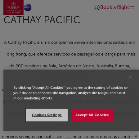
Ir para a página inicial
Skip to Main Content
Book a flight
Iniciar sessão | Junta
CATHAY PACIFIC
A Cathay Pacific é uma companhia aérea internacional sediada em
Hong Kong, que oferece serviços de passageiros e carga para mais
de 200 destinos na Ásia, América do Norte, Austrália, Europa,
Oriente Médio e África,
By clicking “Accept All Cookies”, you agree to the storing of cookies on
utilizando uma das frotas mais recentes e mais eficientes em termos
your device to enhance site navigation, analyze site usage, and assist
in our marketing efforts.
de combustível do mundo. A companhia aérea está empenhada em
ir além para os seus clientes e continua a adicionar novos destinos,
Cookies Settings
Accept All Cookies
novos aviões
e novos serviços para satisfazer . as necessidades dos seus clientes A