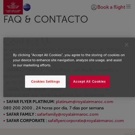
Ir para a página inicial
Skip to Main Content
Book a flight
Iniciar sessão | Junta
FAQ & CONTACTO
Contact Us
Se necessitar de assistência ou informação especial, contacte o
seu Representante de Serviço de Apoio ao Cliente Safar Flyer
By clicking “Accept All Cookies”, you agree to the storing of cookies on
dedicado.
your device to enhance site navigation, analyze site usage, and assist
in our marketing efforts.
SAFAR FLYER BLUE :
Para qualquer solicitação, preencha o
formulário disponível
aquí.
Cookies Settings
Accept All Cookies
05 22 48 97 02, das 8h às 17h nos dias de semana
SAFAR FLYER SILVER / GOLD :
silvergold@royalairmaroc.com
0212 522 912 912, das 8h às 17h nos dias de semana
SAFAR FLYER PLATINUM:
platinum@royalairmaroc.com
080 200 2000 , 24 horas por dia, 7 dias por semana
SAFAR FAMILY :
safarfamily@royalairmaroc.com
SAFAR CORPORATE :
safaflyercorporate@royalairmaroc.com
Open in a new window