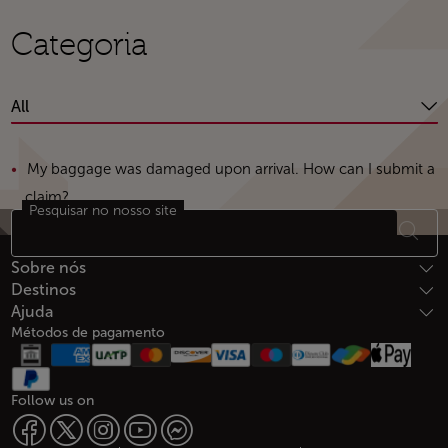
Categoria
All
My baggage was damaged upon arrival. How can I submit a
claim?
Pesquisar no nosso site
Rodapé Mapa do sítio
Sobre nós
Destinos
Ajuda
Métodos de pagamento
Follow us on