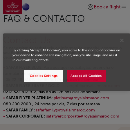
Ir para a página inicial
Skip to Main Content
Book a flight
Iniciar sessão | Junta
FAQ & CONTACTO
Contact Us
Se necessitar de assistência ou informação especial, contacte o
By clicking “Accept All Cookies”, you agree to the storing of cookies on
seu Representante de Serviço de Apoio ao Cliente Safar Flyer
your device to enhance site navigation, analyze site usage, and assist
dedicado.
in our marketing efforts.
SAFAR FLYER BLUE :
Para qualquer solicitação, preencha o
formulário disponível
aquí.
Cookies Settings
Accept All Cookies
05 22 48 97 02, das 8h às 17h nos dias de semana
SAFAR FLYER SILVER / GOLD :
silvergold@royalairmaroc.com
0212 522 912 912, das 8h às 17h nos dias de semana
SAFAR FLYER PLATINUM:
platinum@royalairmaroc.com
080 200 2000 , 24 horas por dia, 7 dias por semana
SAFAR FAMILY :
safarfamily@royalairmaroc.com
SAFAR CORPORATE :
safaflyercorporate@royalairmaroc.com
Open in a new window