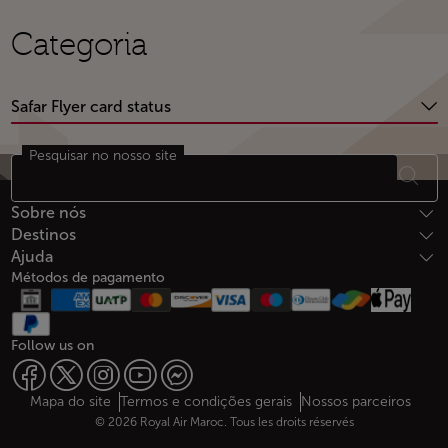
Categoria
Safar Flyer card status
Pesquisar no nosso site
Rodapé Mapa do sítio
Sobre nós
Destinos
Ajuda
Métodos de pagamento
Follow us on
Web map links
$Title.getData()
Mapa do site
Termos e condições gerais
Nossos parceiros
© 2026 Royal Air Maroc. Tous les droits réservés