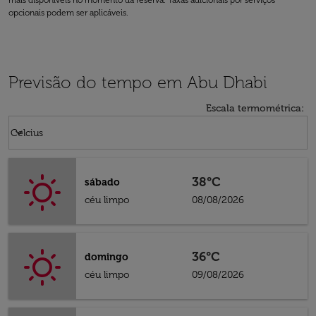
mais disponíveis no momento da reserva. Taxas adicionais por serviços
opcionais podem ser aplicáveis.
Previsão do tempo em Abu Dhabi
Escala termométrica
:
Weather unit option Celcius Selected
keyboard_arrow_down
Celcius
38°C
sábado
céu limpo
08/08/2026
36°C
domingo
céu limpo
09/08/2026