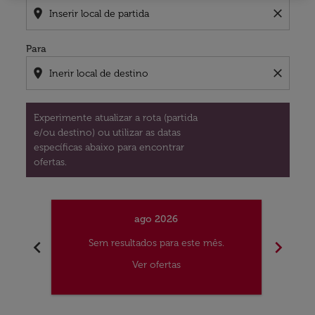
location_on
close
Para
location_on
close
Experimente atualizar a rota (partida
e/ou destino) ou utilizar as datas
específicas abaixo para encontrar
ofertas.
ago 2026
chevron_left
chevron_right
Sem resultados para este mês.
S
Ver ofertas