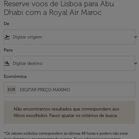
Reserve voos de Lisboa para Abu
Dhabi com a Royal Air Maroc
De
flight_takeoff
keyboard_arrow_down
Para
flight_land
keyboard_arrow_down
Econômica
EUR
Não encontramos resultados que correspondem aos filtros escolhidos
Não encontramos resultados que correspondem aos
filtros escolhidos. Favor ajustar os critérios de busca.
*Os valores exibidos correspondem às últimas 48 horas e podem não estar