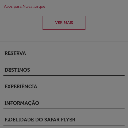
Voos para Nova Iorque
VER MAIS
RESERVA
keyboard_arrow_down
DESTINOS
keyboard_arrow_down
EXPERIÊNCIA
keyboard_arrow_down
INFORMAÇÃO
keyboard_arrow_down
FIDELIDADE DO SAFAR FLYER
keyboard_arrow_down