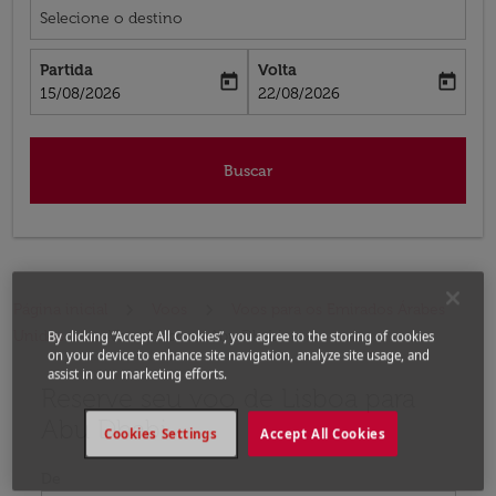
Selecione o destino
Partida
Volta
today
today
fc-booking-departure-date-aria-label
fc-booking-return-date-aria-label
15/08/2026
22/08/2026
Buscar
Página inicial
Voos
Voos para os Emirados Árabes
Unidos
Voos Lisboa - Abu Dhabi
By clicking “Accept All Cookies”, you agree to the storing of cookies
on your device to enhance site navigation, analyze site usage, and
assist in our marketing efforts.
Reserve seu voo de Lisboa para
Experimente atualizar a rota (partida e/ou destino) ou 
Abu Dhabi
Cookies Settings
Accept All Cookies
De