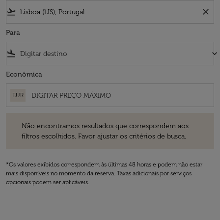
flight_takeoff
close
Para
flight_land
keyboard_arrow_down
Econômica
EUR
Não encontramos resultados que correspondem aos filtros escolhidos
Não encontramos resultados que correspondem aos
filtros escolhidos. Favor ajustar os critérios de busca.
*Os valores exibidos correspondem às últimas 48 horas e podem não estar
mais disponíveis no momento da reserva. Taxas adicionais por serviços
opcionais podem ser aplicáveis.