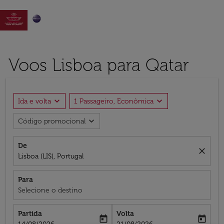

Voos Lisboa para Qatar
expand_more
expand_more
Ida e volta
1 Passageiro, Econômica
expand_more
Código promocional
De
close
Lisboa (LIS), Portugal
Para
Selecione o destino
Partida
Volta
today
today
fc-booking-departure-date-aria-label
fc-booking-return-date-aria-label