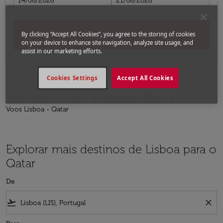
14/08/2026
21/08/2026
By clicking “Accept All Cookies”, you agree to the storing of cookies
Buscar
on your device to enhance site navigation, analyze site usage, and
assist in our marketing efforts.
Cookies Settings
Accept All Cookies
Página inicial
Voos
Voos para o Qatar
Voos Lisboa - Qatar
Explorar mais destinos de Lisboa para o
Qatar
De
flight_takeoff
close