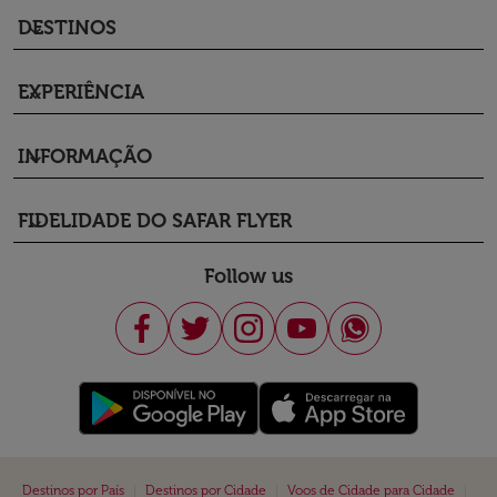
DESTINOS
keyboard_arrow_down
EXPERIÊNCIA
keyboard_arrow_down
INFORMAÇÃO
keyboard_arrow_down
FIDELIDADE DO SAFAR FLYER
keyboard_arrow_down
Follow us
|
|
|
Destinos por País
Destinos por Cidade
Voos de Cidade para Cidade