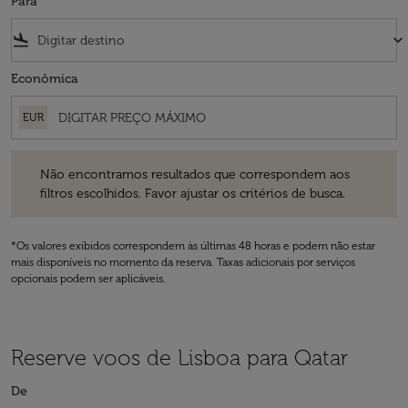
Para
flight_land
keyboard_arrow_down
Econômica
EUR
Não encontramos resultados que correspondem aos filtros escolhidos
Não encontramos resultados que correspondem aos
filtros escolhidos. Favor ajustar os critérios de busca.
*Os valores exibidos correspondem às últimas 48 horas e podem não estar
mais disponíveis no momento da reserva. Taxas adicionais por serviços
opcionais podem ser aplicáveis.
Reserve voos de Lisboa para Qatar
De