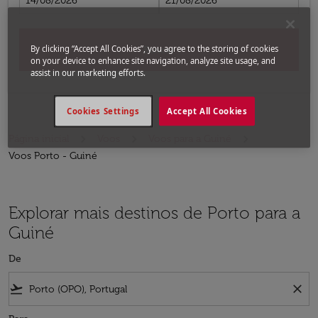
14/08/2026
21/08/2026
By clicking “Accept All Cookies”, you agree to the storing of cookies
Buscar
on your device to enhance site navigation, analyze site usage, and
assist in our marketing efforts.
Cookies Settings
Accept All Cookies
Página inicial
Voos
Voos para a Guiné
Voos Porto - Guiné
Explorar mais destinos de Porto para a
Guiné
De
flight_takeoff
close