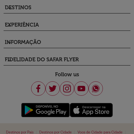
DESTINOS
keyboard_arrow_down
EXPERIÊNCIA
keyboard_arrow_down
INFORMAÇÃO
keyboard_arrow_down
FIDELIDADE DO SAFAR FLYER
keyboard_arrow_down
Follow us
|
|
|
Destinos por País
Destinos por Cidade
Voos de Cidade para Cidade