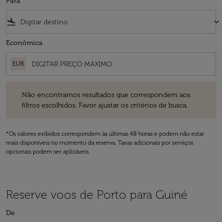
Para
flight_land
keyboard_arrow_down
Econômica
EUR
Não encontramos resultados que correspondem aos filtros escolhidos
Não encontramos resultados que correspondem aos
filtros escolhidos. Favor ajustar os critérios de busca.
*Os valores exibidos correspondem às últimas 48 horas e podem não estar
mais disponíveis no momento da reserva. Taxas adicionais por serviços
opcionais podem ser aplicáveis.
Reserve voos de Porto para Guiné
De