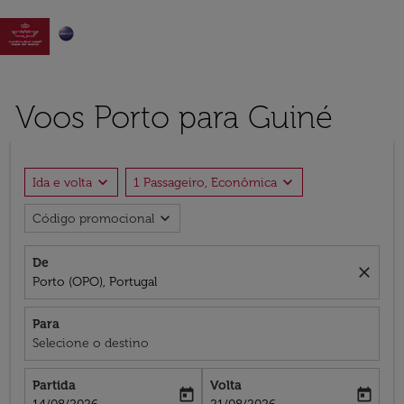

Voos Porto para Guiné
expand_more
expand_more
Ida e volta
1 Passageiro, Econômica
expand_more
Código promocional
De
close
Porto (OPO), Portugal
Para
Selecione o destino
Partida
Volta
today
today
fc-booking-departure-date-aria-label
fc-booking-return-date-aria-label