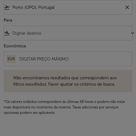
flight_takeoff
close
Para
flight_land
keyboard_arrow_down
Econômica
EUR
Não encontramos resultados que correspondem aos filtros escolhidos
Não encontramos resultados que correspondem aos
filtros escolhidos. Favor ajustar os critérios de busca.
*Os valores exibidos correspondem às últimas 48 horas e podem não estar
mais disponíveis no momento da reserva. Taxas adicionais por serviços
opcionais podem ser aplicáveis.