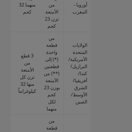
ل
أوروبا -
من
منهما 32
المغرب
الأمتعة
كجم
كجم
تزن 23
رجال
كجم
من
الولايات
قطعة
المتحدة
واحدة
+ قط
3 قطع
الأمريكية/
(*) إلى
إضاف
من
البرازيل/
قطعتين
الأمتعة
كندا/
(**) من
ل
تزن كل
أفريقيا/
الأمتعة
منها 32
الشرق
بوزن 23
كجم
كيلوغراماً
الأوسط/
كجم
رجال
الصين
لكل
منهما
من
قطعة