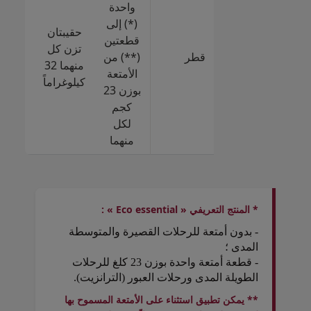
واحدة
+ قط
(*) إلى
إضاف
حقيبتان
قطعتين
تزن كل
قطر
(**) من
ل
منهما 32
الأمتعة
كيلوغراماً
بوزن 23
كجم
كجم
رجال
لكل
منهما
* المنتج التعريفي « Eco essential » :
- بدون أمتعة للرحلات القصيرة والمتوسطة
المدى ؛
- قطعة أمتعة واحدة بوزن 23 كلغ للرحلات
الطويلة المدى ورحلات العبور (الترانزيت).
** يمكن تطبيق استثناء على الأمتعة المسموح بها