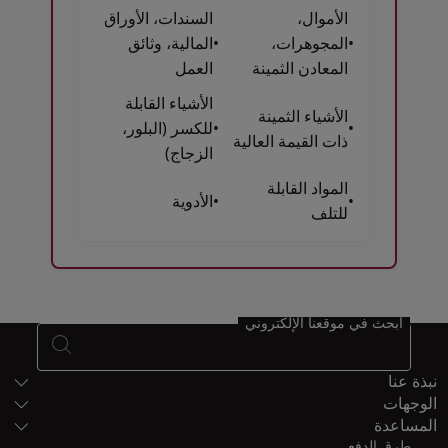
الأموال،
السندات، الأوراق
•
المجوهرات،
•
المالية، وثائق
المعادن الثمينة
العمل
الأشياء القابلة
الأشياء الثمينة
•
•
للكسر (البلور،
ذات القيمة العالية
الزجاج)
المواد القابلة
•
•
الأدوية
للتلف
Open in a new window
ابحث في موقعنا الإلكتروني
خريطة الموقع
نبذة عنا
الوجهات
المساعدة
طرق الدفع