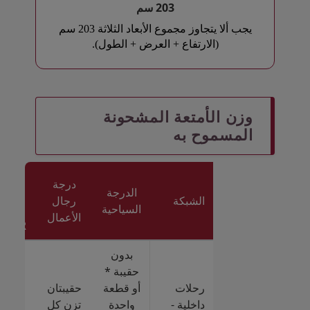
203 سم
يجب ألا يتجاوز مجموع الأبعاد الثلاثة 203 سم
(الارتفاع + العرض + الطول).
Open in a new window
Open in a new window
وزن الأمتعة المشحونة
المسموح به
درجة
الدرجة
الشبكة
رجال
السياحية
 /
الأعمال
ADOR
بدون
+ قط
حقيبة *
إضاف
رحلات
أو قطعة
حقيبتان
داخلية -
واحدة
تزن كل