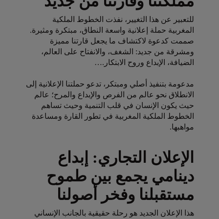
مملكتنا وقارتنا من جديد
للتعبير عن هذا التغيير، نفذت الخطوط الملكية
المغربية حملة إعلانية واسعة النطاق، مبتكرة ومثيرة.
صممت كدعوة لاكتشاف ما يجعل قارتنا مميزة
ومشرقة من جديد: الشغف، والانفتاح على العالم،
الضيافة، الإبداع وروح الابتكار.…
مدعومة بتنفيذ أصلي ومبتكر، تدعو حملتنا الإعلانية إلى
الانطلاق نحو عالم من الفرص والإبداع والمرح؛ عالم
حيث يكون الإنسان في قلب التنمية وحيث تساهم
الخطوط الملكية المغربية في تطور القارة ومساعدة
مواهبها.
Open in a new window
الإعلان التجاري: إبداع
دينامي يجمع بين طموح
مستقبلنا وفخر أصولنا
هذا الإعلان الجديد هو رحلة حقيقية بالجانب الإنساني