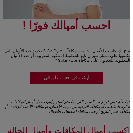
احسب أميالك فورًا !
يتيح لك حاسِب الأميال وحاسِب مكافآت Safar Flyer تحديد عدد الأميال التي
تكسبها على مسار طيران تابع للخطوط الملكية المغربية، أو عدد الأميال
المطلوبة للحصول على مكافأة Safar Flyer.*
أرغب في حساب أميالي
*مكافأة : هي امتيازات السفر التي يمكنكم الولوج إليها بفضل أميال المكافآت:
تذكرة المكافأة ، أو مكافأة الترقية إلى درجة الأعمال، أو مكافأة الأمتعة الزائدة ، أو
مكافأة تغيير التاريخ أو حتى مكافأة اصطحاب الأطفال.
Open in a new window
اكسب أميال المكافآت وأميال الحالة