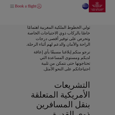
انتقل إلى الصفحة الرئيسي
تخطي إلى المحتوى الرئيسي
Book a flight
تسجيل الدخول | انضم)
تولي الخطوط الملكية المغربية اهتمامًا
خاصًا بالركاب ذوي الاحتياجات الخاصة
وتحرص على توفير أقصى درجات
الراحة والأمان والدعم لهم أثناء الرحلة.
Open in a new window
نرجو منكم إبلاغنا مسبقًا بأي إعاقة
لديكم ومستوى المساعدة التي
تحتاجونها حتى نتمكن من تلبية
احتياجاتكم على النحو الأمثل.
Open in a new window
التشريعات
الأمريكية المتعلقة
بنقل المسافرين
ذوي القدرة