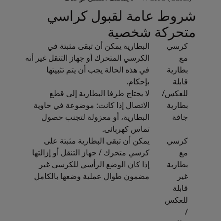
شروط عامة لقبول كراسي
Open in a new window
متحركة شخصية
كرسي
البطارية يمكن أن تبقى مثبتة في
مع
الكرسي المتحرك أو جهاز التنقل غير أنه
بطارية
في هذه الحالة يجب أن يتم تثبيتها
قابلة
بإحكام.
للعكس/
لا يحتاج طرفا البطارية إلى قطع
بطارية
الاتصال إذا كانت: موضوعة في حاوية
جافة
البطارية، أو معزولة لتجنب حصول
تماس كهربائى.
كرسي
يمكن أن تبقى البطارية مثبتة على
مع
كرسي متحرك / جهاز التنقل أو إزالتها
بطارية
إذا كان الوضع الرأسي للكرسي غير
غير
مضمون طوال عملية وضعها بالكامل
قابلة
للعكس
/