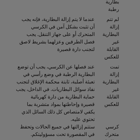
بطارية
رطبة
لم تتم
عندما لا يتم إزالة البطارية، فإنه يجب
إزالة
أن تثبت بشكل آمن في الكرسي
البطارية
المتحرك أو على جهاز التنقل. يجب
غير
فصل الطرفين وعزلهما بشريط لاصق
القابلة
لتجنب دارة قصيرة
للعكس
تمت
عند فصلها عن الكرسي، يجب أن توضع
إزالة
البطارية الرطبة في وضع رأسي في
البطارية
تعبئة أصلبة، ثابتة محكمة الإغلاق لتجنب
غير
نفاذ سوائل البطاريات. في الداخل، يجب
القابلة
حماية البطارية من دارة كهربائية
للعكس
قصيرة وإحاطتها بمواد متشربة بما
يكفي لامتصاص كل ذلك السائل الذي
تحتوي عليه.
كرسي
ستتم إزالتها في جميع الحالات وتحفظ
متحرك
في المقصورة تحت مسؤوليتكم.