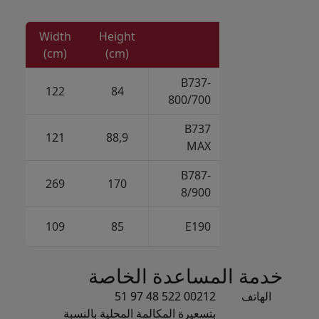
Width
Height
(cm)
(cm)
B737-
122
84
800/700
B737
121
88,9
MAX
B787-
269
170
8/900
109
85
E190
خدمة المساعدة الخاصة
الهاتف
00212 522 48 97 51
بتسعيرة المكالمة المحلية بالنسبة