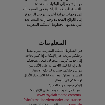
من أو تتجه إلى الولايات المتحدة.
بالنسبة للرحلات الداخلية في المغرب أو
إلى وجهات دولية أخرى، يرجى الرجوع
إلى اللوائح المحددة وخيارات المساعدة
التي تقدمها الخطوط الملكية المغربية.
Open in a new window
المعلومات
في الخطوط الملكية المغربية، نلتزم بجعل
رحلتكم مريحة قدر الإمكان. إذا كنتم بحاجة
إلى خدمة كرسي متحرك، فنحن نشجعكم
على إبلاغنا قبل 48 ساعة على الأقل من
موعد رحلتكم، حتى لو لم يكن الإشعار
المسبق مطلوبًا. هذا يتيح لنا الاستعداد الأمثل
لوصولكم إلى المطار.
إليكم كيفية إجراء الحجز:
- من خلال نموذج موقعنا على الإنترنت:
www.royalairmaroc.com/ma-
fr/information/demander-assistance-
speciale
- مركز الاتصال: 97 97 48 22