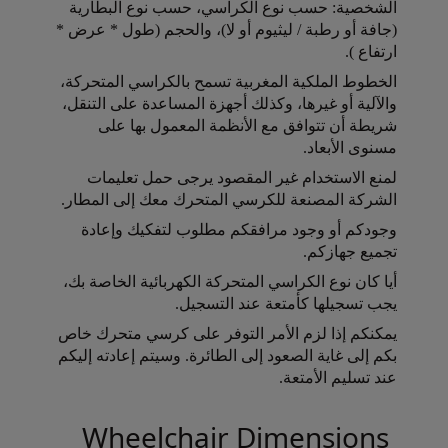
الشخصية: حسب نوع الكراسي، حسب نوع البطارية
(جافة أو رطبة / ليثيوم أو لا)، والحجم (طول * عرض *
ارتفاع ).
Open in a new window
الخطوط الملكية المغربية تسمح بالكراسي المتحركة،
والآلية أو غيرها، وكذلك أجهزة المساعدة على التنقل،
شريطة أن تتوافق مع الأنظمة المعمول بها على
مسنوى الأبعاد.
Open in a new window
لمنع الاستخدام غير المقصود يرجى حمل تعليمات
الشركة المصنعة للكرسي المتحرك معك إلى المطار.
Open in a new window
وجودكم أو وجود مرافقكم مطلوب لتفكيك وإعادة
تجميع جهازكم.
Open in a new window
أيا كان نوع الكراسي المتحركة الكهربائية الخاصة بك،
يجب تسجيلها كأمتعة عند التسجيل.
Open in a new window
يمكنكم إذا لزم الأمر التوفر على كرسي متحرك خاص
بكم إلى غاية الصعود إلى الطائرة. وسيتم إعادته إليكم
عند تسليم الأمتعة.
Open in a new window
Wheelchair Dimensions