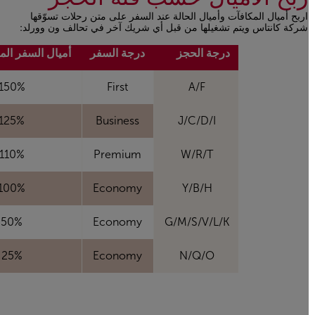
اربح أميال المكافآت وأميال الحالة عند السفر على متن رحلات تسوّقها
شركة كانتاس ويتم تشغيلها من قبل أي شريك آخر في تحالف ون وورلد:
Open in a new window
درجة الحجز
درجة السفر
أميال السفر المتر
150%
First
A/F
125%
Business
J/C/D/I
110%
Premium
W/R/T
100%
Economy
Y/B/H
50%
Economy
G/M/S/V/L/K
25%
Economy
N/Q/O