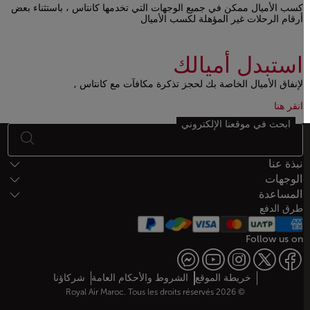
كسب الأميال ممكن في جميع الوجهات التي تخدمها كانتاس ، باستثناء بعض
أرقام الرحلات غير المؤهلة لكسب الأميال
Open in a new window
استبدل أميالك
لإنفاق الأميال الخاصة بك لحجز تذكرة مكافآت مع كانتاس ,
Open in a new window
Open in a new window
انقر هنا
ابحث في موقعنا الإلكتروني
أسفل الصفحة خريطة الموقع
نبذة عنا
الوجهات
المساعدة
طرق الدفع
Follow us on
Web map links
خريطة الموقع
الشروط والأحكام العامة
شركاؤنا
© 2026 Royal Air Maroc. Tous les droits réservés