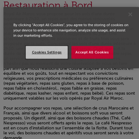
Restauration à Bord
Royal Air Maroc vous propose pour les vols d’une durée
supérieure à 2h30, un repas avec des menus renouvelés
périodiquement et une vaisselle fine et raffinée en porcelaine.
By clicking “Accept All Cookies”, you agree to the storing of cookies on
Votre déjeuner /dîner sera composé d’un hors d’œuvre, suivi d’un
your device to enhance site navigation, analyze site usage, and assist
plat chaud au choix parmi nos 2 suggestions du jour. Une
in our marketing efforts.
sélection de fromages, de pâtisseries et de fruits frais vous sera
proposée par la suite. Concernant les vols d’une durée inférieure à
2h30, une collation chaude vous sera servie. Quel que soit la
Cookies Settings
Accept All Cookies
durée de votre vol, Royal Air Maroc vous offre avant votre repas,
un service apéritif. Si vous avez des exigences particulières,
n’hésitez pas au moment de votre réservation de nous en faire
part afin que nous réalisions une cuisine adaptée à vos besoins en
équilibre et vos goûts, tout en respectant vos convictions
religieuses, vos prescriptions médicales ou préférences culinaires
(repas végétarien, repas sans gluten, repas à base de poisson,
repas faible en cholestérol,. repas faible en graisse, repas
diabétique, repas kasher, repas enfant, repas bébé). Ces repas sont
uniquement valables sur les vols opérés par Royal Air Maroc.
Open in a new window
Pour accompagner vos repas, une sélection de crus Marocains et
Français, ainsi que divers alcool et boissons soft vous seront
proposés. Un digestif, ainsi que des boissons chaudes (Thé, Café
Nespresso) vous seront offerts après le repas. Le café Nespresso
est en cours d'installation sur l'ensemble de la flotte. Durant tout
le vol, des boissons chaudes et apéritifs vous seront servis à votre
demande.