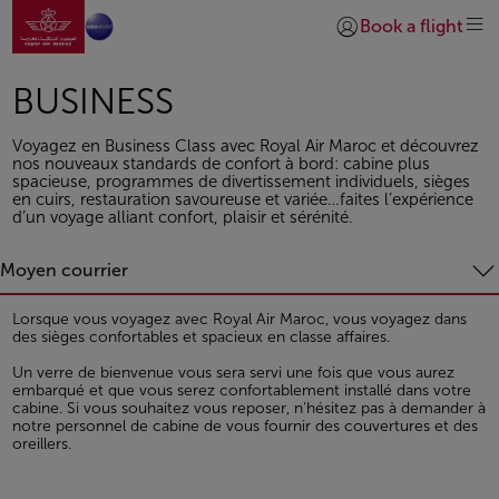
Aller à la page accueil
Saut au contenu principal
Book a flight
Se connecter | S’insc
BUSINESS
Voyagez en Business Class avec Royal Air Maroc et découvrez
nos nouveaux standards de confort à bord: cabine plus
spacieuse, programmes de divertissement individuels, sièges
en cuirs, restauration savoureuse et variée…faites l’expérience
d’un voyage alliant confort, plaisir et sérénité.
Moyen courrier
Lorsque vous voyagez avec Royal Air Maroc, vous voyagez dans
des sièges confortables et spacieux en classe affaires.
Un verre de bienvenue vous sera servi une fois que vous aurez
embarqué et que vous serez confortablement installé dans votre
cabine. Si vous souhaitez vous reposer, n'hésitez pas à demander à
notre personnel de cabine de vous fournir des couvertures et des
oreillers.