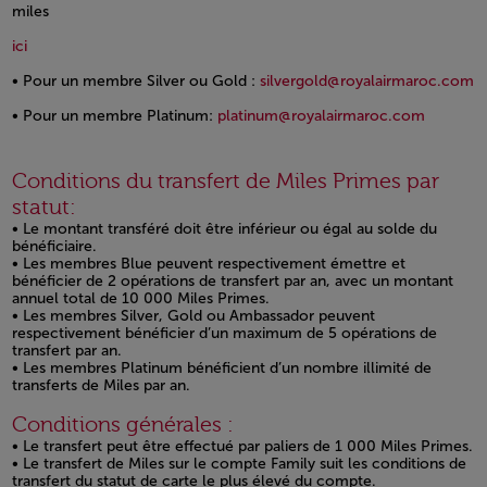
miles
Open in a new window
Open in a new window
ici
• Pour un membre Silver ou Gold :
silvergold@royalairmaroc.com
• Pour un membre Platinum:
platinum@royalairmaroc.com
Open in a new window
Conditions du transfert de Miles Primes par
statut:
• Le montant transféré doit être inférieur ou égal au solde du
bénéficiaire.
• Les membres Blue peuvent respectivement émettre et
bénéficier de 2 opérations de transfert par an, avec un montant
annuel total de 10 000 Miles Primes.
• Les membres Silver, Gold ou Ambassador peuvent
respectivement bénéficier d’un maximum de 5 opérations de
transfert par an.
• Les membres Platinum bénéficient d’un nombre illimité de
transferts de Miles par an.
Conditions générales :
• Le transfert peut être effectué par paliers de 1 000 Miles Primes.
• Le transfert de Miles sur le compte Family suit les conditions de
transfert du statut de carte le plus élevé du compte.