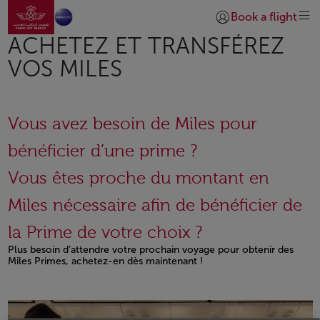
Aller à la page accueil
Saut au contenu principal
Book a flight
Se connecter | S’insc
ACHETEZ ET TRANSFÉREZ
VOS MILES
Vous avez besoin de Miles pour
bénéficier d’une prime ?
Vous êtes proche du montant en
Miles nécessaire afin de bénéficier de
la Prime de votre choix ?
Plus besoin d’attendre votre prochain voyage pour obtenir des
Miles Primes, achetez-en dès maintenant !
Open in a new window
Open in a new window