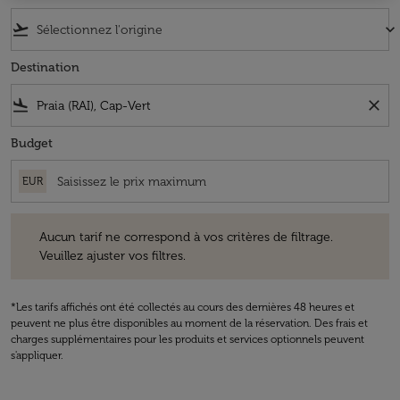
flight_takeoff
keyboard_arrow_down
Destination
flight_land
close
Budget
EUR
Aucun tarif ne correspond à vos critères de filtrage. Veuillez ajuster v
Aucun tarif ne correspond à vos critères de filtrage.
Veuillez ajuster vos filtres.
*Les tarifs affichés ont été collectés au cours des dernières 48 heures et
peuvent ne plus être disponibles au moment de la réservation. Des frais et
charges supplémentaires pour les produits et services optionnels peuvent
s'appliquer.