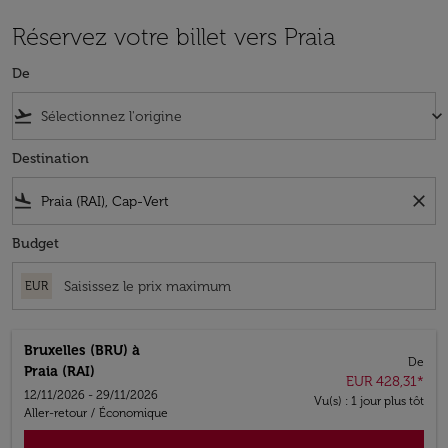
Réservez votre billet vers Praia
De
flight_takeoff
keyboard_arrow_down
Destination
flight_land
close
Budget
EUR
Bruxelles (BRU)
à
De
Praia (RAI)
EUR 428,31
*
12/11/2026 - 29/11/2026
Vu(s) : 1 jour plus tôt
Aller-retour
/
Économique