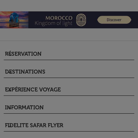
RÉSERVATION
keyboard_arrow_down
DESTINATIONS
keyboard_arrow_down
EXPÉRIENCE VOYAGE
keyboard_arrow_down
INFORMATION
keyboard_arrow_down
FIDELITE SAFAR FLYER
keyboard_arrow_down