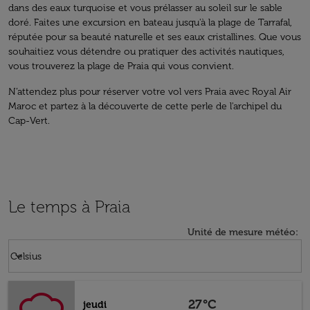
dans des eaux turquoise et vous prélasser au soleil sur le sable
doré. Faites une excursion en bateau jusqu'à la plage de Tarrafal,
réputée pour sa beauté naturelle et ses eaux cristallines. Que vous
souhaitiez vous détendre ou pratiquer des activités nautiques,
vous trouverez la plage de Praia qui vous convient.
N’attendez plus pour réserver votre vol vers Praia avec Royal Air
Maroc et partez à la découverte de cette perle de l'archipel du
Cap-Vert.
Le temps à Praia
Unité de mesure météo
:
Weather unit option Celsius Selected
keyboard_arrow_down
Celsius
27°C
jeudi