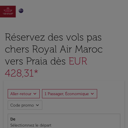

Réservez des vols pas
chers Royal Air Maroc
vers Praia dès
EUR
428,31*
expand_more
expand_more
Aller-retour
1 Passager, Économique
expand_more
Code promo
De
Sélectionnez le départ