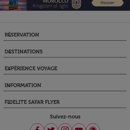
RÉSERVATION
keyboard_arrow_down
DESTINATIONS
keyboard_arrow_down
EXPÉRIENCE VOYAGE
keyboard_arrow_down
INFORMATION
keyboard_arrow_down
FIDELITE SAFAR FLYER
keyboard_arrow_down
Suivez-nous