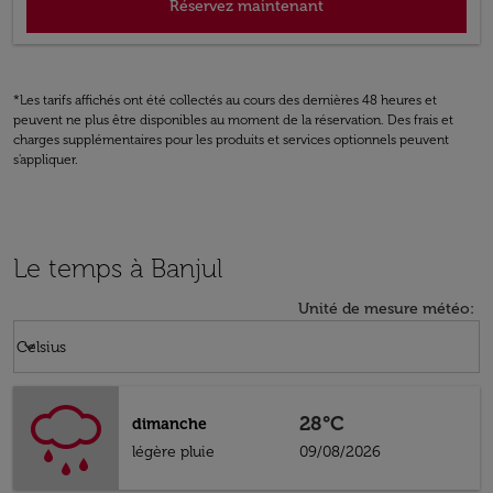
Réservez maintenant
*Les tarifs affichés ont été collectés au cours des dernières 48 heures et
peuvent ne plus être disponibles au moment de la réservation. Des frais et
charges supplémentaires pour les produits et services optionnels peuvent
s'appliquer.
Le temps à Banjul
Unité de mesure météo
:
Weather unit option Celsius Selected
keyboard_arrow_down
Celsius
28°C
dimanche
légère pluie
09/08/2026