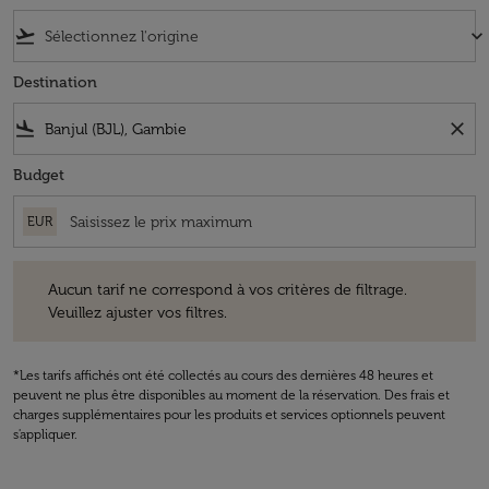
flight_takeoff
keyboard_arrow_down
Destination
flight_land
close
Budget
EUR
Aucun tarif ne correspond à vos critères de filtrage. Veuillez ajuster v
Aucun tarif ne correspond à vos critères de filtrage.
Veuillez ajuster vos filtres.
*Les tarifs affichés ont été collectés au cours des dernières 48 heures et
peuvent ne plus être disponibles au moment de la réservation. Des frais et
charges supplémentaires pour les produits et services optionnels peuvent
s'appliquer.