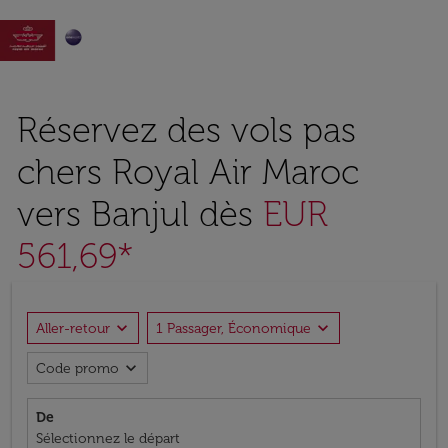

Réservez des vols pas
chers Royal Air Maroc
vers Banjul dès
EUR
561,69*
expand_more
expand_more
Aller-retour
1 Passager, Économique
expand_more
Code promo
De
Sélectionnez le départ