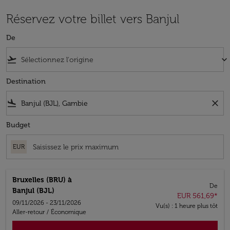
Réservez votre billet vers Banjul
De
flight_takeoff
keyboard_arrow_down
Destination
flight_land
close
Budget
EUR
Bruxelles (BRU)
à
De
Banjul (BJL)
EUR 561,69
*
09/11/2026 - 23/11/2026
Vu(s) : 1 heure plus tôt
Aller-retour
/
Économique