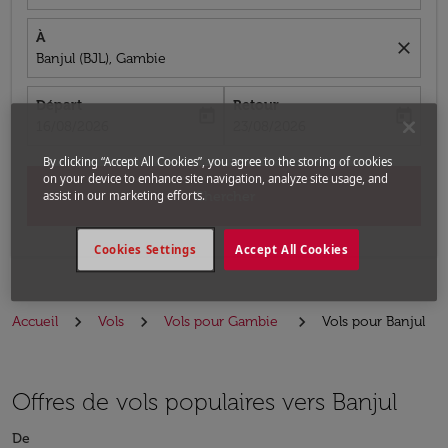
À
close
Banjul (BJL), Gambie
Départ
Retour
today
today
fc-booking-departure-date-aria-label
fc-booking-return-date-aria-label
16/08/2026
23/08/2026
By clicking “Accept All Cookies”, you agree to the storing of cookies
on your device to enhance site navigation, analyze site usage, and
Chercher
assist in our marketing efforts.
Cookies Settings
Accept All Cookies
Accueil
Vols
Vols pour Gambie
Vols pour Banjul
Offres de vols populaires vers Banjul
De