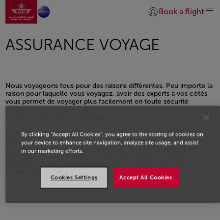
Aller à la page accueil
Saut au contenu principal
Book a flight
Se connecter | S’insc
ASSURANCE VOYAGE
Nous voyageons tous pour des raisons différentes. Peu importe la
raison pour laquelle vous voyagez, avoir des experts à vos côtés
vous permet de voyager plus facilement en toute sécurité
pendant cette période - car il n'y a aucune raison de
compromettre votre confiance.
Si quelque chose d'inattendu se produit pendant votre voyage,
By clicking “Accept All Cookies”, you agree to the storing of cookies on
l’assurance voyage présente des avantages pour assurer votre
your device to enhance site navigation, analyze site usage, and assist
sécurité et protéger votre voyage. Elle fournit également une
in our marketing efforts.
assistance spécialisée 24h / 24 pour les urgences voyages et
médicales. Ainsi, peu importe où votre voyage vous mène, vous
ne serez jamais seul.
Cookies Settings
Accept All Cookies
Open in a new window