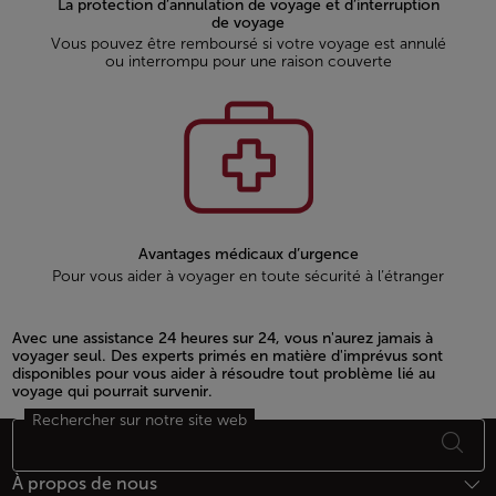
La protection d’annulation de voyage et d’interruption
de voyage
Vous pouvez être remboursé si votre voyage est annulé
ou interrompu pour une raison couverte
Avantages médicaux d’urgence
Pour vous aider à voyager en toute sécurité à l’étranger
Avec une assistance 24 heures sur 24, vous n'aurez jamais à
voyager seul. Des experts primés en matière d'imprévus sont
disponibles pour vous aider à résoudre tout problème lié au
voyage qui pourrait survenir.
Rechercher sur notre site web
Open in a new window
Bas de page Plan du site
À propos de nous