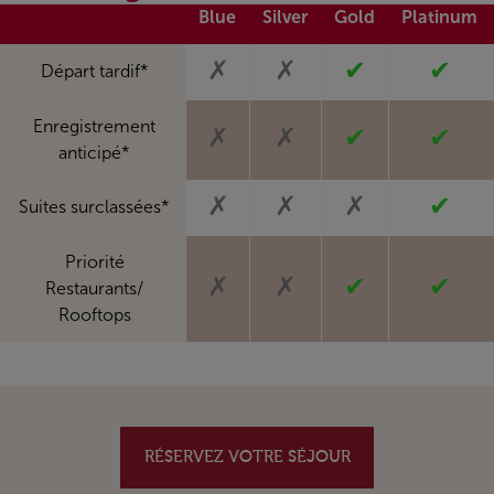
Blue
Silver
Gold
Platinum
✗
✗
✔
✔
Départ tardif*
Enregistrement
✗
✗
✔
✔
anticipé*
✗
✗
✗
✔
Suites surclassées*
Priorité
✗
✗
✔
✔
Restaurants/
Rooftops
RÉSERVEZ VOTRE SÉJOUR