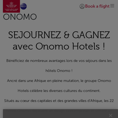
Aller à la page accueil
Saut au contenu principal
Book a flight
Se connecter | S’insc
ONOMO
SEJOURNEZ & GAGNEZ
avec Onomo Hotels !
Bénéficiez de nombreux avantages lors de vos séjours dans les
hôtels Onomo !
Ancré dans une Afrique en pleine mutation, le groupe Onomo
Hotels célèbre les diverses cultures du continent.
Situés au cœur des capitales et des grandes villes d’Afrique, les 22
hôtels Onomo déploient un design contemporain et offrent un