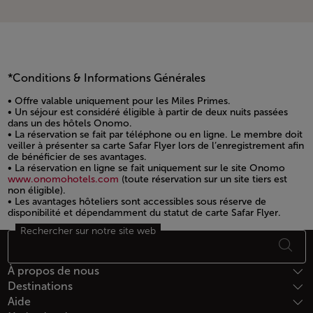
*Conditions & Informations Générales
• Offre valable uniquement pour les Miles Primes.
• Un séjour est considéré éligible à partir de deux nuits passées
dans un des hôtels Onomo.
• La réservation se fait par téléphone ou en ligne. Le membre doit
veiller à présenter sa carte Safar Flyer lors de l’enregistrement afin
de bénéficier de ses avantages.
• La réservation en ligne se fait uniquement sur le site Onomo
www.onomohotels.com
(toute réservation sur un site tiers est
non éligible).
• Les avantages hôteliers sont accessibles sous réserve de
disponibilité et dépendamment du statut de carte Safar Flyer.
Rechercher sur notre site web
Open in a new window
Bas de page Plan du site
À propos de nous
Destinations
Aide