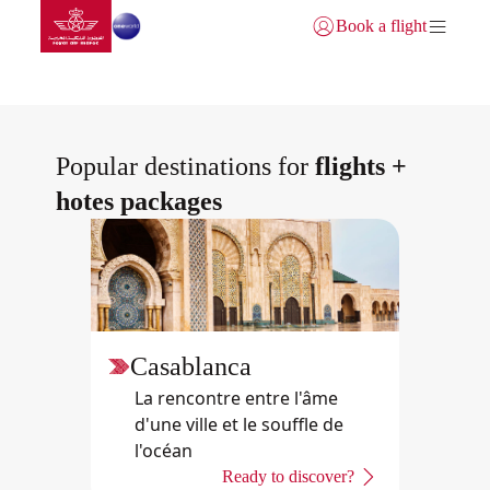
Aller à la page accueil
Saut au contenu principal
Book a flight
Se connecter | S’inscrire)
Popular destinations for
flights +
hotes packages
Casablanca
La rencontre entre l'âme
d'une ville et le souffle de
l'océan
Ready to discover?