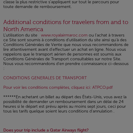
classe la plus restrictive s'appliquent sur tout le parcours pour
toute demande de remboursement.
Open in a new window
Additional conditions for travelers from and to
North America
L'utilisation du site
www.royalairmaroc.com
ou l'achat à travers
ce Site sont soumis à conditions d'utilisation du site ainsi qu'à des
Conditions Générales de Vente que nous vous recommandons de
lire attentivement avant d'effectuer un achat en ligne. Nous vous
rappelons que le transport aérien de personnes est soumis aux
Conditions Générales de Transport consultables sur notre Site.
Nous vous recommandons d'en prendre connaissance ci-dessous
:
Open in a new window
CONDITIONS GENERALES DE TRANSPORT
Open in a
Pour voir les conditions complètes, cliquez ici: ATPCO.pdf
******En achetant un billet au départ des États-Unis, vous avez la
possibilité de demander un remboursement dans un délai de 24
heures si le départ est prévu après au moins sept jours, ceci pour
tous les tarifs quelque soient leurs conditions d'annulation .
Does your trip include a Qatar Airways flight?