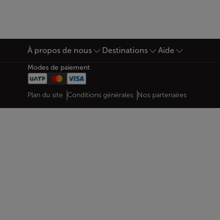
À propos de nous
Destinations
Aide
Bas de page Plan du site
Modes de paiement
Web map links
$Title.getData()
Plan du site
Conditions générales
Nos partenaires