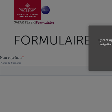
Aller à la page accu
Saut au contenu principal
SAFAR FLYER
|
Formulaire
FORMULAIRE
By clickin
navigation