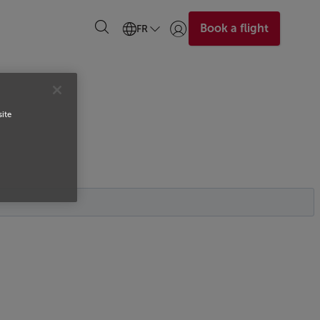
Book a flight
FR
Se connecter | S’inscrire)
site