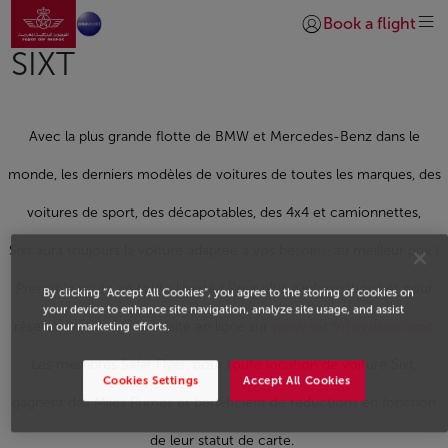
Aller à la page accueil
Saut au contenu principal
Book a flight
Se connecter | S’insc
SIXT
Avec la plus grande flotte de BMW et Mercedes-Benz dans le
monde, les derniers modèles de voitures de toutes les marques, des
voitures de sport, des décapotables, des 4x4 et camionnettes,
Sixt aura toujours la voiture adaptée à vos besoins, au meilleur prix !
Prenez la route en toute liberté ! Pour plus d’informations et pour
By clicking “Accept All Cookies”, you agree to the storing of cookies on
your device to enhance site navigation, analyze site usage, and assist
réserver, rendez-nous visite en ligne sur
www.sixt.fr/royalairmaroc
in our marketing efforts.
Les membres Safar Flyer, pour toute location de voiture Sixt,
Cookies Settings
Accept All Cookies
gagnent des Miles Primes et bénéficient de réductions en fonction
de leur statut de carte.