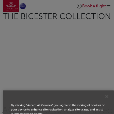
Aller à la page accueil
Saut au contenu principal
Book a flight
Se connecter | S’insc
THE BICESTER COLLECTION
By clicking “Accept All Cookies”, you agree to the storing of cookies on
ACHETEZ & GAGNEZ avec
your device to enhance site navigation, analyze site usage, and assist
in our marketing efforts.