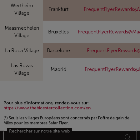
Wertheim
Frankfurt
FrequentFlyerRewards@
Village
Maasmechelen
Bruxelles
FrequentFlyerRewards@Ma
Village
La Roca Village
Barcelone
FrequentFlyerRewards
Las Rozas
Madrid
FrequentFlyerRewards@
Village
Pour plus d'informations, rendez-vous sur:
https://www.thebicestercollection.com/en
(*) Seuls les villages Européens sont concernés par l'offre de gain de
Miles pour les membres Safar Flyer.
Rechercher sur notre site web
Open in a new window
Bas de page Plan du site