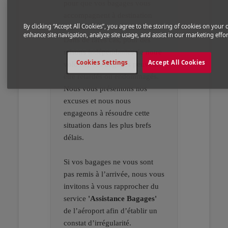
pour que vos bagages vous
accompagnent à destination
By clicking “Accept All Cookies”, you agree to the storing of cookies on your 
dans les meilleures conditions.
enhance site navigation, analyze site usage, and assist in our marketing effor
Dans de rares cas, pour des
raisons indépendantes de notre
Cookies Settings
Accept All Cookies
volonté, vos bagages peuvent
être retardés ou endommagés.
Nous vous présentons nos
excuses et nous nous
engageons à résoudre cette
situation dans les plus brefs
délais.
Si vos bagages ne vous sont
pas remis à l’arrivée, nous vous
invitons à vous rapprocher du
service
'Assistance Bagages'
de l’aéroport afin d’établir un
constat d’irrégularité.