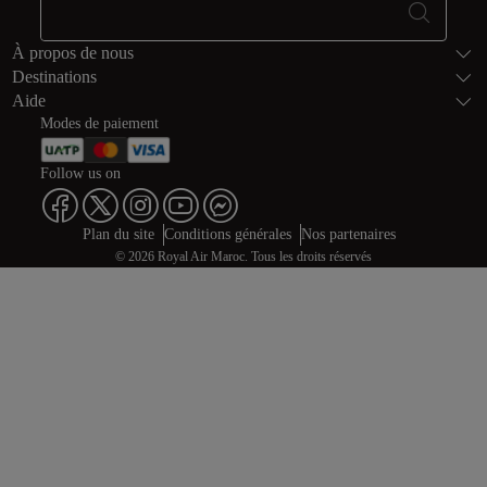
Bas de page Pl
À propos de nous
Destinations
Aide
Modes de paiement
Follow us on
Web map links
$Title.getData()
Plan du site
Conditions générales
Nos partenaires
© 2026 Royal Air Maroc. Tous les droits réservés