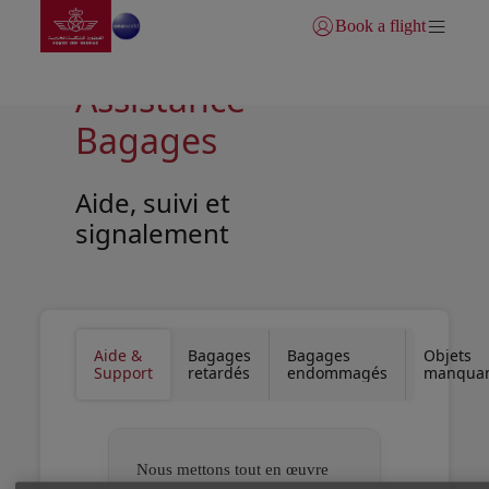
Aller à la page accueil
Saut au contenu principal
Book a flight
Se connecter | S’inscrire)
Assistance
Bagages
Aide, suivi et
signalement
Open in a new window
Open in a new window
Aide &
Bagages
Bagages
Objets
Support
retardés
endommagés
manqua
Nous mettons tout en œuvre