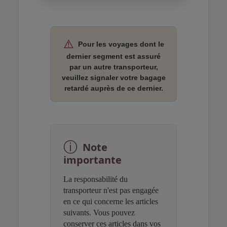
Open in a new window
Open in a new window
Open in a new window
⚠️
Pour les voyages dont le
dernier segment est assuré
par un autre transporteur,
veuillez signaler votre bagage
retardé auprès de ce dernier.
Open in a new window
Open in a new window
Open in a new window
ⓘ
Note
importante
La responsabilité du
transporteur n'est pas engagée
en ce qui concerne les articles
suivants. Vous pouvez
conserver ces articles dans vos