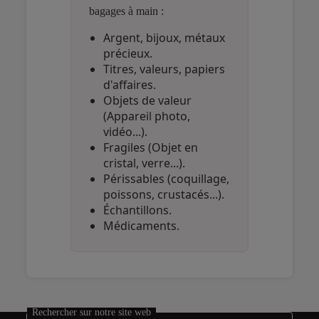
bagages à main :
Argent, bijoux, métaux
précieux.
Titres, valeurs, papiers
d'affaires.
Objets de valeur
(Appareil photo,
vidéo...).
Fragiles (Objet en
cristal, verre...).
Périssables (coquillage,
poissons, crustacés...).
Échantillons.
Médicaments.
Open in a new window
Open in a new window
Open in a new window
Rechercher sur notre site web