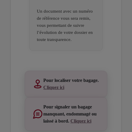
Un document avec un numéro
de référence vous sera remis,
vous permettant de suivre
l’évolution de votre dossier en
toute transparence.
Open in a new window
Open in a new window
Open in a new window
Pour localiser votre bagage.
Cliquez ici
Pour signaler un bagage
manquant, endommagé ou
laissé à bord.
Cliquez ici