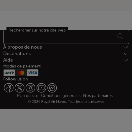
Rechercher sur notre site web
Bas de page Plan du site
À propos de nous
Destinations
Aide
Modes de paiement
Follow us on
Web map links
$Title.getData()
Plan du site
Conditions générales
Nos partenaires
© 2026 Royal Air Maroc. Tous les droits réservés