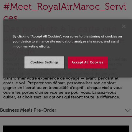
#Meet_RoyalAirMaroc_Servi
ces
Des produits à la carte qui
By clicking “Accept All Cookies”, you agree to the storing of cookies on
élèvent votre expérience de
your device to enhance site navigation, analyze site usage, and assist
in our marketing efforts.
voyage.
Royal Air Maroc vous invite à plonger dans une expérience inédite
Cookies Settings
Accept All Cookies
à travers une série de capsules vidéos inspirantes, incarnées par
l’artiste Hanane El Fadili. Avec son humour unique, elle vous
dévoile, étape par étape, les produits & services qui peuvent
transformer votre expérience de voyage — avant, pendant et
après le vol. Préparer son départ, personnaliser son confort,
gagner en liberté ou en tranquillité d’esprit : chaque vidéo vous
ouvre les portes d’un service pensé pour vous. Laissez-vous
guider, et choisissez les options qui feront toute la différence.
Open in a new window
Business Meals Pre-Order