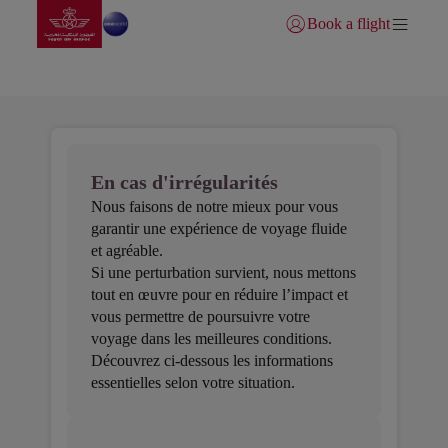
Aller à la page accueil
Saut au contenu principal
Book a flight
Se connecter | S’inscrire)
En cas d'irrégularités vols
En cas d'irrégularités
Nous faisons de notre mieux pour vous
garantir une expérience de voyage fluide
et agréable.
Si une perturbation survient, nous mettons
tout en œuvre pour en réduire l’impact et
vous permettre de poursuivre votre
voyage dans les meilleures conditions.
Découvrez ci-dessous les informations
essentielles selon votre situation.