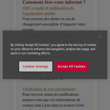
Comment êtes-vous informé ?
SMS, e-mails et notifications de
l’application mobile
:
Vous recevez des alertes en cas de
changement susceptible d’impacter votre
voyage.
Dans certains cas, nous pouvons
également vous contacter par téléphone.
By clicking “Accept All Cookies”, you agree to the storing of cookies
on your device to enhance site navigation, analyze site usage, and
Perturbations majeures
:
assist in our marketing efforts.
Si un événement important survient
(grève, incident aéroportuaire…), des
Cookies Settings
Accept All Cookies
mises à jour sont publiées sur notre site
web ainsi que sur nos comptes officiels :
Facebook, Instagram et X.
Vérification de vos coordonnées
:
Pour recevoir toutes les notifications,
assurez-vous que vos informations de
contact sont à jour dans la section
Gérer