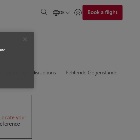
Book a flight
DE
Anmelden | Beitreten)
site
n case of flight disruptions
Fehlende Gegenstände
Locate your
reference