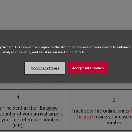
chseln
EPÄCK
g “Accept All Cookies”, you agree to the storing of cookies on your device to enhance 
, analyze site usage, and assist in our marketing efforts.
ationale Geschäftstellen
Verspätungen und Störungen
I
Cookies Settings
Accept All Cookies
An Bord gelassene Gegenstände
1
2
ur incident at the “Baggage
Track your file online under
counter at your arrival airport
baggag
e
using your case 
 your file reference number
number.
(PIR).