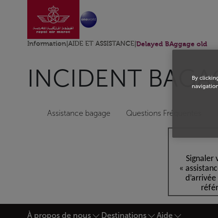
Aller à la page accu
Saut au contenu principal
Information
|
AIDE ET ASSISTANCE
|
Delayed BAggage old
INCIDENT BAGA
By clickin
navigation
Assistance bagage
Questions Fréquentes
Signaler 
« assistan
d’arrivée
réfé
À propos de nous
Destinations
Aide