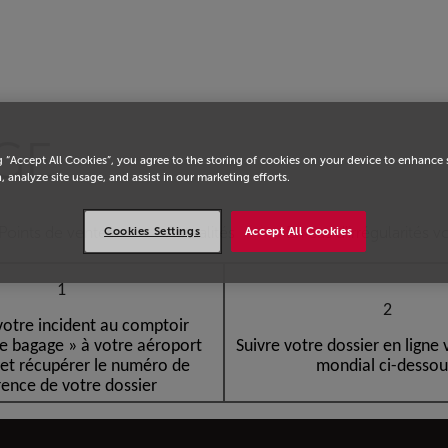
eil
GE
g “Accept All Cookies”, you agree to the storing of cookies on your device to enhance 
, analyze site usage, and assist in our marketing efforts.
Points de ventes
Actualités
En cas d'irrégularités v
Cookies Settings
Accept All Cookies
1
2
votre incident au comptoir
ce bagage » à votre aéroport
Suivre votre dossier en ligne
 et récupérer le numéro de
mondial ci-desso
rence de votre dossier