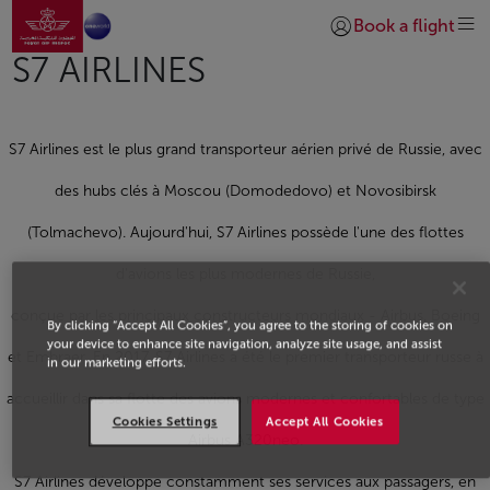
Aller à la page accueil
Saut au contenu principal
Book a flight
Se connecter | S’insc
S7 AIRLINES
S7 Airlines est le plus grand transporteur aérien privé de Russie, avec
des hubs clés à Moscou (Domodedovo) et Novosibirsk
(Tolmachevo). Aujourd'hui, S7 Airlines possède l'une des flottes
d'avions les plus modernes de Russie,
conçue par les principaux constructeurs mondiaux - Airbus, Boeing
By clicking “Accept All Cookies”, you agree to the storing of cookies on
your device to enhance site navigation, analyze site usage, and assist
et Embraer. En 2017, S7 Airlines a été le premier transporteur russe à
in our marketing efforts.
accueillir dans sa flotte des avions modernes et confortables de type
Cookies Settings
Accept All Cookies
Airbus A320neo.
S7 Airlines développe constamment ses services aux passagers, en