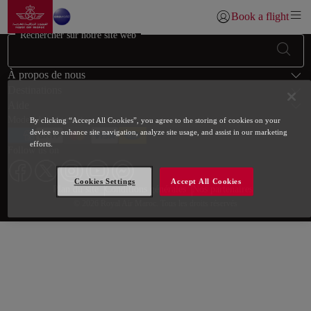
Aller à la page accueil
Saut au contenu principal
Book a flight
Se connecter | S’inscr
Rechercher sur notre site web
Bas de page Plan du site
À propos de nous
Destinations
Aide
Modes de paiement
By clicking “Accept All Cookies”, you agree to the storing of cookies on your
device to enhance site navigation, analyze site usage, and assist in our marketing
efforts.
Follow us on
Cookies Settings
Accept All Cookies
Web map links
$Title.getData()
Plan du site
Conditions générales
Nos partenaires
© 2026 Royal Air Maroc. Tous les droits réservés