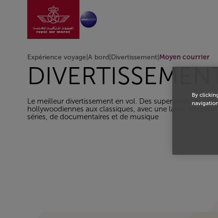
Aller à la page accu
Saut au contenu principal
Expérience voyage
|
A bord
|
Divertissement
|
Moyen courrier
DIVERTISSEMEN
By clickin
Le meilleur divertissement en vol. Des superproductions
navigation
hollywoodiennes aux classiques, avec une large sélection 
séries, de documentaires et de musique