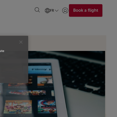
Book a flight
FR
Se connecter | S’inscrire)
site