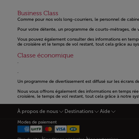
Business Class
Comme pour nos vols long-courriers, le personnel de cabine
Open in a new window
Open in a new window
Pour votre détente, un programme de courts-métrages, de vid
Open in a new window
Vous pouvez également consulter des informations en temps réel
de croisière et le temps de vol restant, tout cela grâce au s
Open in a new window
Classe économique
.
Open in a new window
.
Open in a new window
Un programme de divertissement est diffusé sur les écrans de
Open in a new window
Nous vous offrons également des informations en temps réel sur
croisière, le temps de vol restant, tout cela grâce à notre s
Open in a new window
À propos de nous
Destinations
Aide
Bas de page Plan du site
Modes de paiement