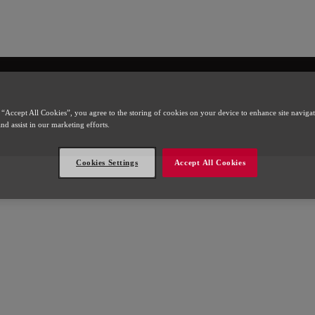
l
 “Accept All Cookies”, you agree to the storing of cookies on your device to enhance site naviga
and assist in our marketing efforts.
Cookies Settings
Accept All Cookies