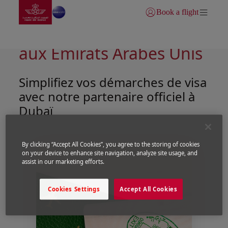
Aller à la page accueil
Saut au contenu principal
Book a flight
Se connecter | S’inscrire)
Préparez votre voyage
aux Émirats Arabes Unis
Simplifiez vos démarches de visa
avec notre partenaire officiel à
Dubaï
By clicking “Accept All Cookies”, you agree to the storing of cookies
on your device to enhance site navigation, analyze site usage, and
assist in our marketing efforts.
Cookies Settings
Accept All Cookies