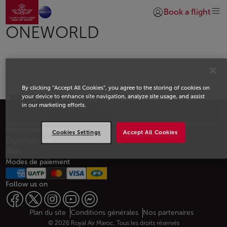
Aller à la page accueil
Saut au contenu principal
Book a flight
Se connecter | S’insc
ONEWORLD
By clicking “Accept All Cookies”, you agree to the storing of cookies on
your device to enhance site navigation, analyze site usage, and assist
Rechercher sur notre site web
Bas de page Plan du site
in our marketing efforts.
À propos de nous
Cookies Settings
Accept All Cookies
Destinations
Aide
Modes de paiement
Follow us on
Web map links
$Title.getData()
Plan du site
Conditions générales
Nos partenaires
© 2026 Royal Air Maroc. Tous les droits réservés