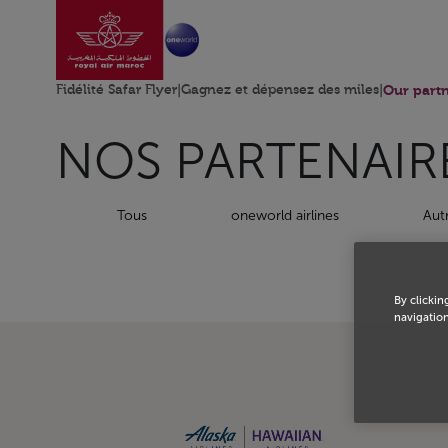
Aller à la page accu
Saut au contenu principal
Fidélité Safar Flyer
|
Gagnez et dépensez des miles
|
Our partn
NOS PARTENAIR
Tous
oneworld airlines
Aut
By clickin
navigation