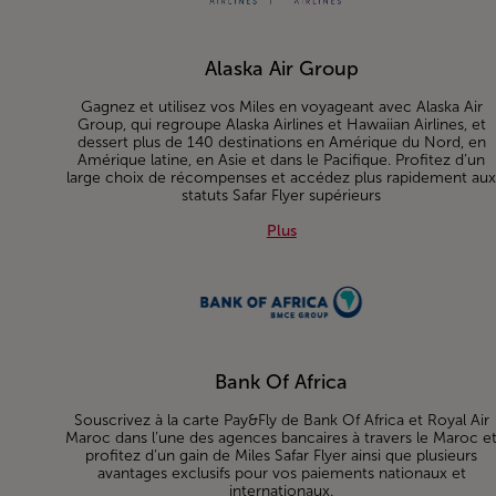
Alaska Air Group
Gagnez et utilisez vos Miles en voyageant avec Alaska Air
Group, qui regroupe Alaska Airlines et Hawaiian Airlines, et
dessert plus de 140 destinations en Amérique du Nord, en
Amérique latine, en Asie et dans le Pacifique. Profitez d’un
large choix de récompenses et accédez plus rapidement au
statuts Safar Flyer supérieurs
Plus about Alaska Air Group
Plus
Bank Of Africa
Souscrivez à la carte Pay&Fly de Bank Of Africa et Royal Air
Maroc dans l’une des agences bancaires à travers le Maroc e
profitez d’un gain de Miles Safar Flyer ainsi que plusieurs
avantages exclusifs pour vos paiements nationaux et
internationaux.