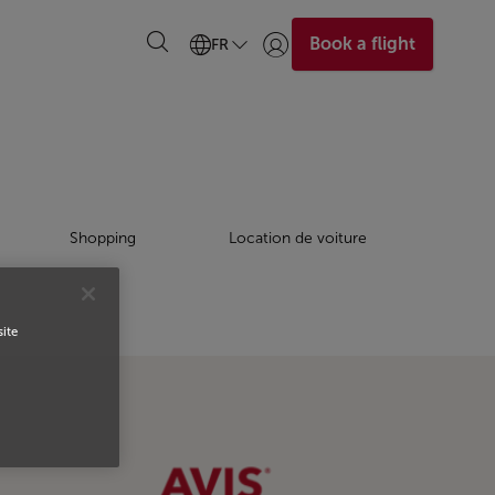
Book a flight
FR
Se connecter | S’inscrire)
Shopping
Location de voiture
site