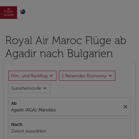

Royal Air Maroc Flüge ab
Agadir nach Bulgarien
expand_more
expand_more
Hin- und Rückflug
1 Reisender, Economy
expand_more
Gutscheincode
Ab
close
Agadir (AGA), Marokko
Nach
Zielort auswählen