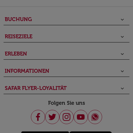
BUCHUNG
keyboard_arrow_down
REISEZIELE
keyboard_arrow_down
ERLEBEN
keyboard_arrow_down
INFORMATIONEN
keyboard_arrow_down
SAFAR FLYER-LOYALITÄT
keyboard_arrow_down
Folgen Sie uns