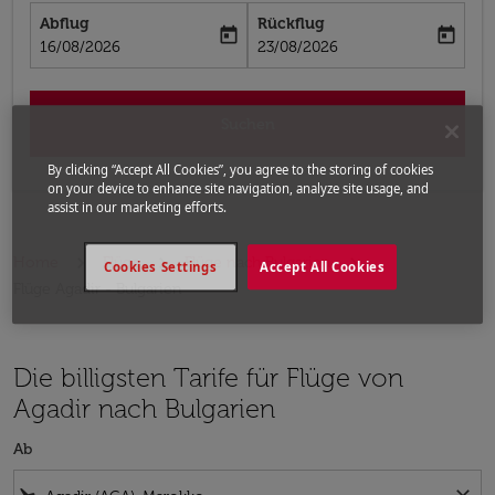
Abflug
Rückflug
today
today
fc-booking-departure-date-aria-label
fc-booking-return-date-aria-label
16/08/2026
23/08/2026
Suchen
By clicking “Accept All Cookies”, you agree to the storing of cookies
on your device to enhance site navigation, analyze site usage, and
assist in our marketing efforts.
Home
Flüge
Flüge nach Bulgarien
Cookies Settings
Accept All Cookies
Flüge Agadir - Bulgarien
Die billigsten Tarife für Flüge von
Agadir nach Bulgarien
Ab