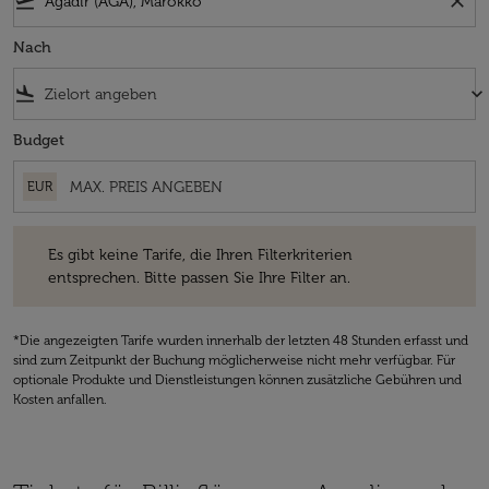
flight_takeoff
close
Nach
flight_land
keyboard_arrow_down
Budget
EUR
Es gibt keine Tarife, die Ihren Filterkriterien entsprechen. Bitte passe
Es gibt keine Tarife, die Ihren Filterkriterien
entsprechen. Bitte passen Sie Ihre Filter an.
*Die angezeigten Tarife wurden innerhalb der letzten 48 Stunden erfasst und
sind zum Zeitpunkt der Buchung möglicherweise nicht mehr verfügbar. Für
optionale Produkte und Dienstleistungen können zusätzliche Gebühren und
Kosten anfallen.