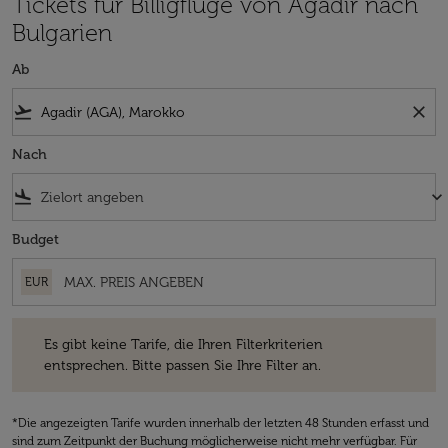
Tickets für Billigflüge von Agadir nach
Bulgarien
Ab
flight_takeoff
close
Nach
flight_land
keyboard_arrow_down
Budget
EUR
Es gibt keine Tarife, die Ihren Filterkriterien entsprechen. Bitte passe
Es gibt keine Tarife, die Ihren Filterkriterien
entsprechen. Bitte passen Sie Ihre Filter an.
*Die angezeigten Tarife wurden innerhalb der letzten 48 Stunden erfasst und
sind zum Zeitpunkt der Buchung möglicherweise nicht mehr verfügbar. Für