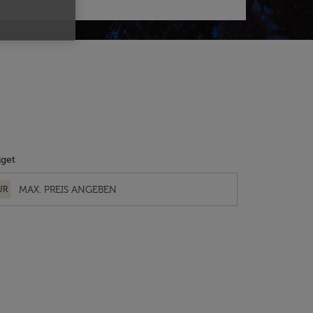
get
UR