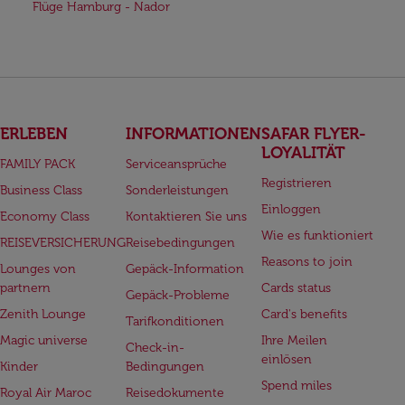
Flüge Hamburg - Nador
ERLEBEN
INFORMATIONEN
SAFAR FLYER-
LOYALITÄT
FAMILY PACK
Serviceansprüche
Registrieren
Business Class
Sonderleistungen
Einloggen
Economy Class
Kontaktieren Sie uns
Wie es funktioniert
REISEVERSICHERUNG
Reisebedingungen
Reasons to join
Lounges von
Gepäck-Information
partnern
Cards status
Gepäck-Probleme
Zenith Lounge
Card's benefits
Tarifkonditionen
Magic universe
Ihre Meilen
Check-in-
einlösen
Kinder
Bedingungen
Spend miles
Royal Air Maroc
Reisedokumente