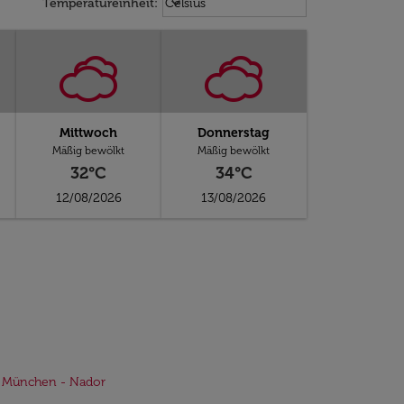
keyboard_arrow_down
Temperatureinheit
:
Celsius
Mittwoch
Donnerstag
Mäßig bewölkt
Mäßig bewölkt
32°C
34°C
12/08/2026
13/08/2026
e München - Nador