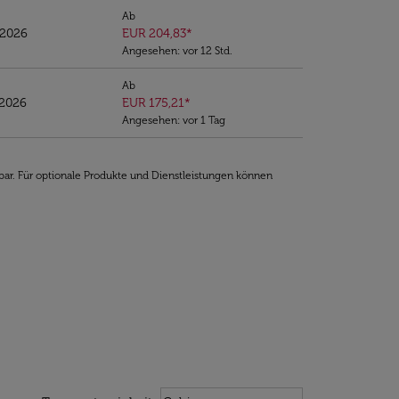
Ab
/2026
EUR 204,83
*
Angesehen: vor 12 Std.
Ab
/2026
EUR 175,21
*
Angesehen: vor 1 Tag
bar. Für optionale Produkte und Dienstleistungen können
Weather unit option Celsius Select