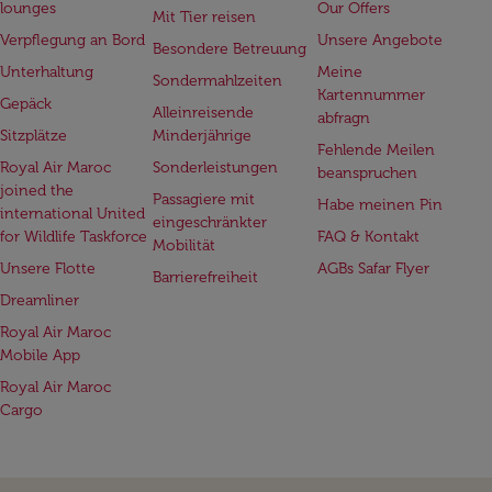
lounges
Our Offers
Mit Tier reisen
Verpflegung an Bord
Unsere Angebote
Besondere Betreuung
Unterhaltung
Meine
Sondermahlzeiten
Kartennummer
Gepäck
Alleinreisende
abfragn
Sitzplätze
Minderjährige
Fehlende Meilen
Royal Air Maroc
Sonderleistungen
beanspruchen
joined the
Passagiere mit
Habe meinen Pin
international United
eingeschränkter
for Wildlife Taskforce
FAQ & Kontakt
Mobilität
Unsere Flotte
AGBs Safar Flyer
Barrierefreiheit
Dreamliner
Royal Air Maroc
Mobile App
Royal Air Maroc
Cargo