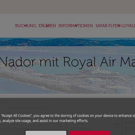
keyboard_arrow_down
keyboard_arrow_down
keyboard_arrow_down
keyboard_arrow_down
BUCHUNG
ERLEBEN
INFORMATIONEN
SAFAR FLYER-LOYAL
h Nador mit Royal Air 
more
expand_more
Gutscheincode
g “Accept All Cookies”, you agree to the storing of cookies on your device to enhance si
, analyze site usage, and assist in our marketing efforts.
Abflug
Rück
close
today
fc-booking-departure-date-aria-l
fc-bo
14/08/2026
21/0