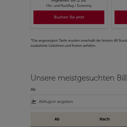
Angesehen: vor 12 Std.
Hin- und Rückflug
/
Economy
Buchen Sie jetzt
*Die angezeigten Tarife wurden innerhalb der letzten 48 Stun
zusätzliche Gebühren und Kosten anfallen.
Unsere meistgesuchten Bil
Ab
flight_takeoff
Ab
Nach