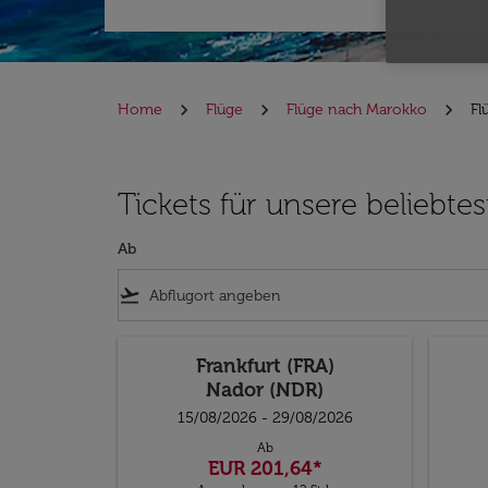
Home
Flüge
Flüge nach Marokko
Fl
Tickets für unsere beliebt
Ab
flight_takeoff
Frankfurt (FRA)
Nador (NDR)
15/08/2026 - 29/08/2026
Ab
EUR 201,64
*