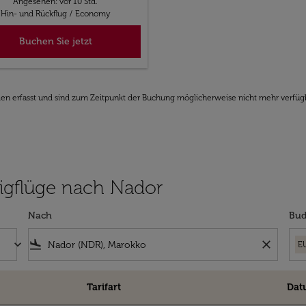
Angesehen: vor 10 Std.
Hin- und Rückflug
/
Economy
Buchen Sie jetzt
den erfasst und sind zum Zeitpunkt der Buchung möglicherweise nicht mehr verfüg
ligflüge nach Nador
Nach
Bud
keyboard_arrow_down
flight_land
close
E
Tarifart
Dat