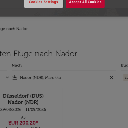
Cookies Settings
Accept All Cookies
üge nach Nador
esten Flüge nach Nador
Nach
Bud
keyboard_arrow_down
flight_land
close
E
Düsseldorf (DUS)
Nador (NDR)
29/08/2026 - 11/09/2026
Ab
EUR 200,20
*