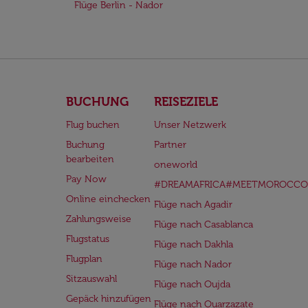
Flüge Berlin - Nador
BUCHUNG
REISEZIELE
Flug buchen
Unser Netzwerk
Buchung
Partner
bearbeiten
oneworld
Pay Now
#DREAMAFRICA#MEETMOROCCO
Online einchecken
Flüge nach Agadir
Zahlungsweise
Flüge nach Casablanca
Flugstatus
Flüge nach Dakhla
Flugplan
Flüge nach Nador
Sitzauswahl
Flüge nach Oujda
Gepäck hinzufügen
Flüge nach Ouarzazate