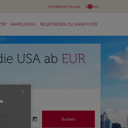
language
keyboard_arrow_down
Kontaktieren Sie uns
Deutsch
ITÄT
ANMELDUNG
REGISTRIEREN ZU SAFAR FLYER
 die USA ab
EUR
te
flug
today
Suchen
abel
oking-return-date-aria-label
8/2026