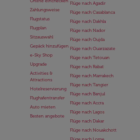
Online einchecken
Flüge nach Agadir
Zahlungsweise
Flüge nach Casablanca
Flugstatus
Flüge nach Dakhla
Flugplan
Flüge nach Nador
Sitzauswahl
Flüge nach Oujda
Gepäck hinzufügen
Flüge nach Ouarzazate
e-Sky Shop
Flüge nach Tetouan
Upgrade
Flüge nach Rabat
Activities &
Flüge nach Marrakech
Attractions
Flüge nach Tangier
Hotelreservierung
Flüge nach Banjul
Flughafentransfer
Flüge nach Accra
Auto mieten
Flüge nach Lagos
Besten angebote
Flüge nach Dakar
Flüge nach Nouakchott
Flüge nach Lome