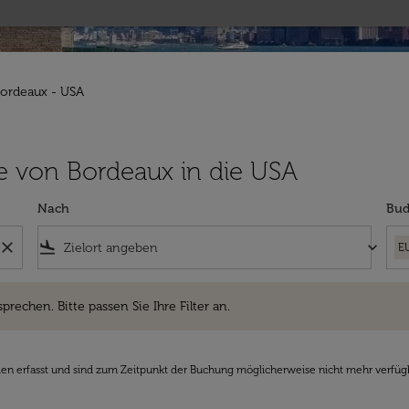
Bordeaux - USA
üge von Bordeaux in die USA
Nach
Bud
close
flight_land
keyboard_arrow_down
E
hen. Bitte passen Sie Ihre Filter an.
sprechen. Bitte passen Sie Ihre Filter an.
den erfasst und sind zum Zeitpunkt der Buchung möglicherweise nicht mehr verfüg