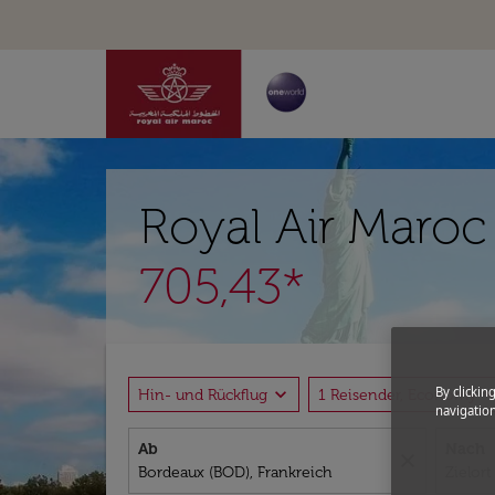
Royal Air Maroc
705,43*
By clickin
expand_more
expand_
Hin- und Rückflug
1 Reisender, Economy
navigation
Ab
Nach
close