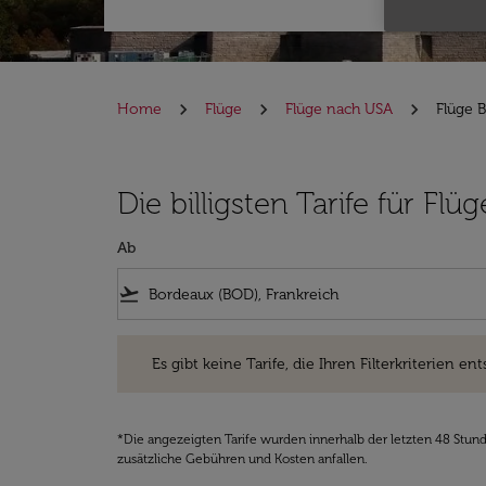
Home
Flüge
Flüge nach USA
Flüge 
Die billigsten Tarife für Fl
Ab
flight_takeoff
Es gibt keine Tarife, die Ihren Filterkriterien entsprec
Es gibt keine Tarife, die Ihren Filterkriterien ent
*Die angezeigten Tarife wurden innerhalb der letzten 48 Stun
zusätzliche Gebühren und Kosten anfallen.