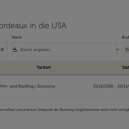
 Bordeaux in die USA
Nach
Bud
close
flight_land
keyboard_arrow_down
E
Tarifart
Da
A
Hin- und Rückflug
/
Economy
15/11/2026 - 20/11
den erfasst und sind zum Zeitpunkt der Buchung möglicherweise nicht mehr verfüg