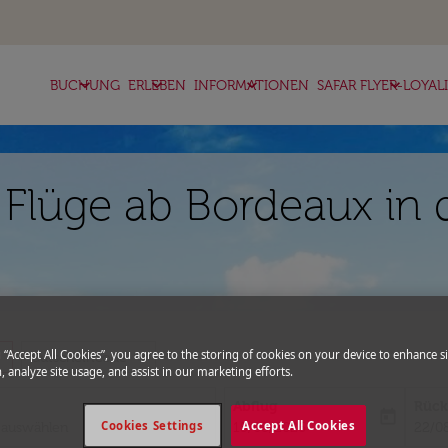
keyboard_arrow_down
keyboard_arrow_down
keyboard_arrow_down
keyboard_arrow_down
BUCHUNG
ERLEBEN
INFORMATIONEN
SAFAR FLYER-LOYAL
 Flüge ab Bordeaux in
g “Accept All Cookies”, you agree to the storing of cookies on your device to enhance si
more
expand_more
Gutscheincode
, analyze site usage, and assist in our marketing efforts.
Abflug
Rück
today
fc-booking-departure-date-aria-l
fc-bo
Cookies Settings
Accept All Cookies
15/08/2026
22/0