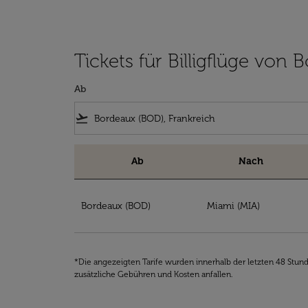
Tickets für Billigflüge von
Ab
flight_takeoff
Ab
Nach
Tickets für Billigflüge von Bordeaux in die US
Bordeaux (BOD)
Miami (MIA)
*Die angezeigten Tarife wurden innerhalb der letzten 48 Stun
zusätzliche Gebühren und Kosten anfallen.