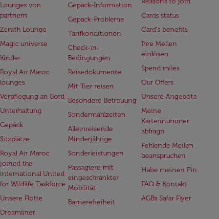
Reasons to join
Lounges von
Gepäck-Information
partnern
Cards status
Gepäck-Probleme
Zenith Lounge
Card's benefits
Tarifkonditionen
Magic universe
Ihre Meilen
Check-in-
einlösen
Kinder
Bedingungen
Spend miles
Royal Air Maroc
Reisedokumente
lounges
Our Offers
Mit Tier reisen
Verpflegung an Bord
Unsere Angebote
Besondere Betreuung
Unterhaltung
Meine
Sondermahlzeiten
Kartennummer
Gepäck
Alleinreisende
abfragn
Sitzplätze
Minderjährige
Fehlende Meilen
Royal Air Maroc
Sonderleistungen
beanspruchen
joined the
Passagiere mit
Habe meinen Pin
international United
eingeschränkter
for Wildlife Taskforce
FAQ & Kontakt
Mobilität
Unsere Flotte
AGBs Safar Flyer
Barrierefreiheit
Dreamliner