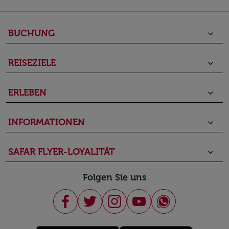
BUCHUNG
keyboard_arrow_down
REISEZIELE
keyboard_arrow_down
ERLEBEN
keyboard_arrow_down
INFORMATIONEN
keyboard_arrow_down
SAFAR FLYER-LOYALITÄT
keyboard_arrow_down
Folgen Sie uns