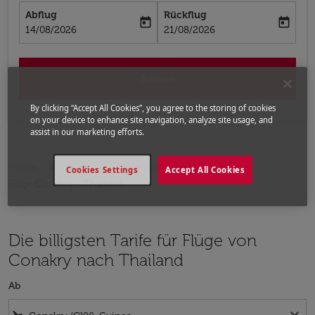
Abflug
Rückflug
today
today
fc-booking-departure-date-aria-label
fc-booking-return-date-aria-label
14/08/2026
21/08/2026
Suchen
By clicking “Accept All Cookies”, you agree to the storing of cookies
on your device to enhance site navigation, analyze site usage, and
assist in our marketing efforts.
Home
Flüge
Flüge nach Thailand
Cookies Settings
Accept All Cookies
Flüge Conakry - Thailand
Die billigsten Tarife für Flüge von
Conakry nach Thailand
Ab