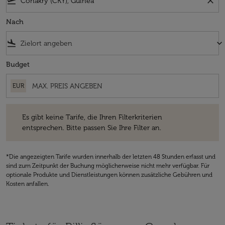
flight_takeoff
close
Nach
flight_land
keyboard_arrow_down
Budget
EUR
Es gibt keine Tarife, die Ihren Filterkriterien entsprechen. Bitte passe
Es gibt keine Tarife, die Ihren Filterkriterien
entsprechen. Bitte passen Sie Ihre Filter an.
*Die angezeigten Tarife wurden innerhalb der letzten 48 Stunden erfasst und
sind zum Zeitpunkt der Buchung möglicherweise nicht mehr verfügbar. Für
optionale Produkte und Dienstleistungen können zusätzliche Gebühren und
Kosten anfallen.