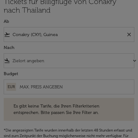
Tickets für Billigflüge von Conakry
nach Thailand
Ab
flight_takeoff
close
Nach
flight_land
keyboard_arrow_down
Budget
EUR
Es gibt keine Tarife, die Ihren Filterkriterien entsprechen. Bitte passe
Es gibt keine Tarife, die Ihren Filterkriterien
entsprechen. Bitte passen Sie Ihre Filter an.
*Die angezeigten Tarife wurden innerhalb der letzten 48 Stunden erfasst und
sind zum Zeitpunkt der Buchung möglicherweise nicht mehr verfügbar. Für