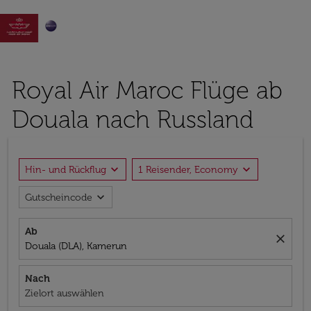

Royal Air Maroc Flüge ab
Douala nach Russland
expand_more
expand_more
Hin- und Rückflug
1 Reisender, Economy
expand_more
Gutscheincode
Ab
close
Douala (DLA), Kamerun
Nach
Zielort auswählen