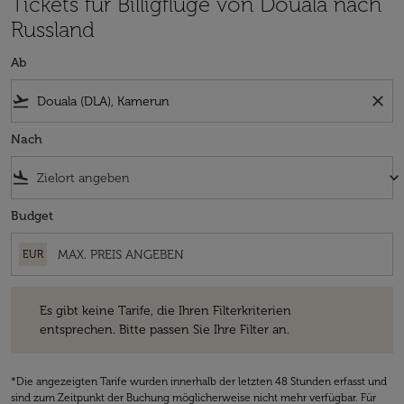
Tickets für Billigflüge von Douala nach
Russland
Ab
flight_takeoff
close
Nach
flight_land
keyboard_arrow_down
Budget
EUR
Es gibt keine Tarife, die Ihren Filterkriterien entsprechen. Bitte passe
Es gibt keine Tarife, die Ihren Filterkriterien
entsprechen. Bitte passen Sie Ihre Filter an.
*Die angezeigten Tarife wurden innerhalb der letzten 48 Stunden erfasst und
sind zum Zeitpunkt der Buchung möglicherweise nicht mehr verfügbar. Für