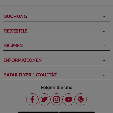
BUCHUNG
keyboard_arrow_down
REISEZIELE
keyboard_arrow_down
ERLEBEN
keyboard_arrow_down
INFORMATIONEN
keyboard_arrow_down
SAFAR FLYER-LOYALITÄT
keyboard_arrow_down
Folgen Sie uns