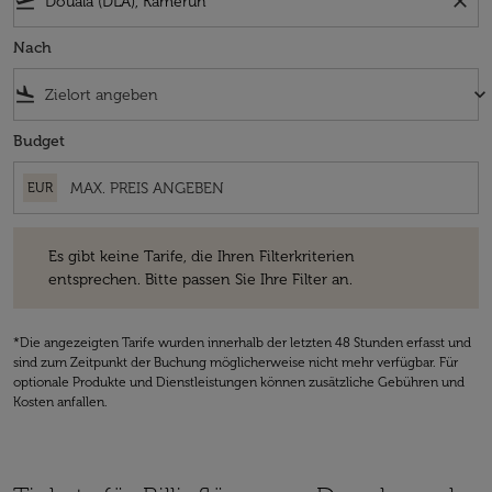
flight_takeoff
close
Nach
flight_land
keyboard_arrow_down
Budget
EUR
Es gibt keine Tarife, die Ihren Filterkriterien entsprechen. Bitte passe
Es gibt keine Tarife, die Ihren Filterkriterien
entsprechen. Bitte passen Sie Ihre Filter an.
*Die angezeigten Tarife wurden innerhalb der letzten 48 Stunden erfasst und
sind zum Zeitpunkt der Buchung möglicherweise nicht mehr verfügbar. Für
optionale Produkte und Dienstleistungen können zusätzliche Gebühren und
Kosten anfallen.