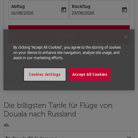
Abflug
Rückflug
today
today
fc-booking-departure-date-aria-label
fc-booking-return-date-aria-label
16/08/2026
23/08/2026
Suchen
By clicking “Accept All Cookies”, you agree to the storing of cookies
on your device to enhance site navigation, analyze site usage, and
assist in our marketing efforts.
Home
Flüge
Flüge nach Russland
Cookies Settings
Accept All Cookies
Flüge Douala - Russland
Die billigsten Tarife für Flüge von
Douala nach Russland
Ab