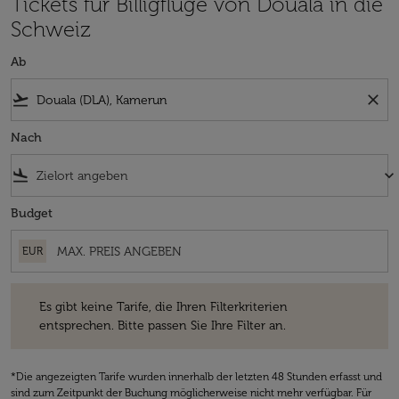
Tickets für Billigflüge von Douala in die
Schweiz
Ab
flight_takeoff
close
Nach
flight_land
keyboard_arrow_down
Budget
EUR
Es gibt keine Tarife, die Ihren Filterkriterien entsprechen. Bitte passe
Es gibt keine Tarife, die Ihren Filterkriterien
entsprechen. Bitte passen Sie Ihre Filter an.
*Die angezeigten Tarife wurden innerhalb der letzten 48 Stunden erfasst und
sind zum Zeitpunkt der Buchung möglicherweise nicht mehr verfügbar. Für