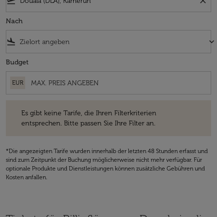
flight_takeoff
close
Nach
flight_land
keyboard_arrow_down
Budget
EUR
Es gibt keine Tarife, die Ihren Filterkriterien entsprechen. Bitte passe
Es gibt keine Tarife, die Ihren Filterkriterien
entsprechen. Bitte passen Sie Ihre Filter an.
*Die angezeigten Tarife wurden innerhalb der letzten 48 Stunden erfasst und
sind zum Zeitpunkt der Buchung möglicherweise nicht mehr verfügbar. Für
optionale Produkte und Dienstleistungen können zusätzliche Gebühren und
Kosten anfallen.