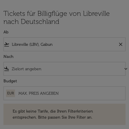
Tickets für Billigflüge von Libreville
nach Deutschland
Ab
flight_takeoff
close
Nach
flight_land
keyboard_arrow_down
Budget
EUR
Es gibt keine Tarife, die Ihren Filterkriterien entsprechen. Bitte passe
Es gibt keine Tarife, die Ihren Filterkriterien
entsprechen. Bitte passen Sie Ihre Filter an.