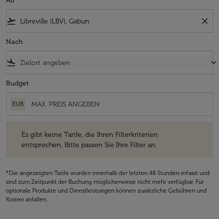
Ab
flight_takeoff
close
Nach
flight_land
keyboard_arrow_down
Budget
EUR
Es gibt keine Tarife, die Ihren Filterkriterien entsprechen. Bitte passe
Es gibt keine Tarife, die Ihren Filterkriterien
entsprechen. Bitte passen Sie Ihre Filter an.
*Die angezeigten Tarife wurden innerhalb der letzten 48 Stunden erfasst und
sind zum Zeitpunkt der Buchung möglicherweise nicht mehr verfügbar. Für
optionale Produkte und Dienstleistungen können zusätzliche Gebühren und
Kosten anfallen.