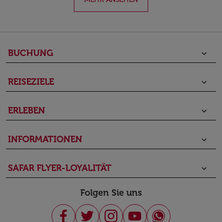
BUCHUNG
keyboard_arrow_down
REISEZIELE
keyboard_arrow_down
ERLEBEN
keyboard_arrow_down
INFORMATIONEN
keyboard_arrow_down
SAFAR FLYER-LOYALITÄT
keyboard_arrow_down
Folgen Sie uns