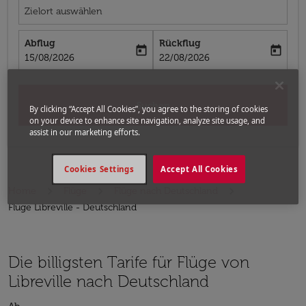
Zielort auswählen
Abflug
Rückflug
today
today
fc-booking-departure-date-aria-label
fc-booking-return-date-aria-label
15/08/2026
22/08/2026
Suchen
By clicking “Accept All Cookies”, you agree to the storing of cookies
on your device to enhance site navigation, analyze site usage, and
assist in our marketing efforts.
Cookies Settings
Accept All Cookies
Home
Flüge
Flüge nach Deutschland
Flüge Libreville - Deutschland
Die billigsten Tarife für Flüge von
Libreville nach Deutschland