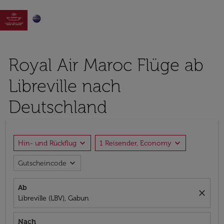

Royal Air Maroc Flüge ab
Libreville nach
Deutschland
expand_more
expand_more
Hin- und Rückflug
1 Reisender, Economy
expand_more
Gutscheincode
Ab
close
Libreville (LBV), Gabun
Nach