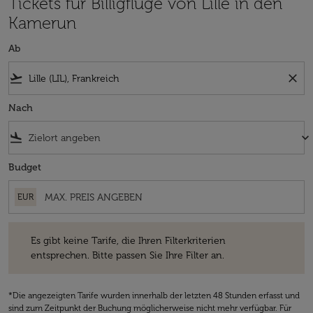
Tickets für Billigflüge von Lille in den
Kamerun
Ab
flight_takeoff
close
Nach
flight_land
keyboard_arrow_down
Budget
EUR
Es gibt keine Tarife, die Ihren Filterkriterien entsprechen. Bitte passe
Es gibt keine Tarife, die Ihren Filterkriterien
entsprechen. Bitte passen Sie Ihre Filter an.
*Die angezeigten Tarife wurden innerhalb der letzten 48 Stunden erfasst und
sind zum Zeitpunkt der Buchung möglicherweise nicht mehr verfügbar. Für