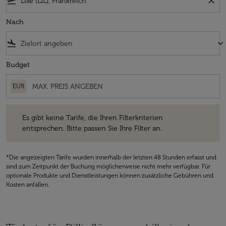
flight_takeoff
close
Nach
flight_land
keyboard_arrow_down
Budget
EUR
Es gibt keine Tarife, die Ihren Filterkriterien entsprechen. Bitte passe
Es gibt keine Tarife, die Ihren Filterkriterien
entsprechen. Bitte passen Sie Ihre Filter an.
*Die angezeigten Tarife wurden innerhalb der letzten 48 Stunden erfasst und
sind zum Zeitpunkt der Buchung möglicherweise nicht mehr verfügbar. Für
optionale Produkte und Dienstleistungen können zusätzliche Gebühren und
Kosten anfallen.