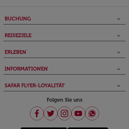
BUCHUNG
keyboard_arrow_down
REISEZIELE
keyboard_arrow_down
ERLEBEN
keyboard_arrow_down
INFORMATIONEN
keyboard_arrow_down
SAFAR FLYER-LOYALITÄT
keyboard_arrow_down
Folgen Sie uns