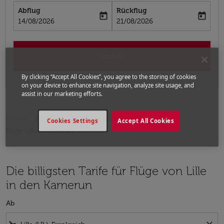
Abflug
Rückflug
today
today
fc-booking-departure-date-aria-label
fc-booking-return-date-aria-label
14/08/2026
21/08/2026
Suchen
By clicking “Accept All Cookies”, you agree to the storing of cookies
on your device to enhance site navigation, analyze site usage, and
assist in our marketing efforts.
Home
Flüge
Flüge nach Kamerun
Cookies Settings
Accept All Cookies
Flüge Lille - Kamerun
Die billigsten Tarife für Flüge von Lille
in den Kamerun
Ab