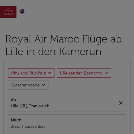

Royal Air Maroc Flüge ab
Lille in den Kamerun
expand_more
expand_more
Hin- und Rückflug
1 Reisender, Economy
expand_more
Gutscheincode
Ab
close
Lille (LIL), Frankreich
Nach
Zielort auswählen