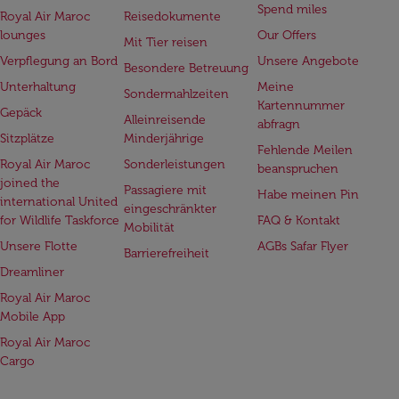
Spend miles
Royal Air Maroc
Reisedokumente
lounges
Our Offers
Mit Tier reisen
Verpflegung an Bord
Unsere Angebote
Besondere Betreuung
Unterhaltung
Meine
Sondermahlzeiten
Kartennummer
Gepäck
Alleinreisende
abfragn
Sitzplätze
Minderjährige
Fehlende Meilen
Royal Air Maroc
Sonderleistungen
beanspruchen
joined the
Passagiere mit
Habe meinen Pin
international United
eingeschränkter
for Wildlife Taskforce
FAQ & Kontakt
Mobilität
Unsere Flotte
AGBs Safar Flyer
Barrierefreiheit
Dreamliner
Royal Air Maroc
Mobile App
Royal Air Maroc
Cargo