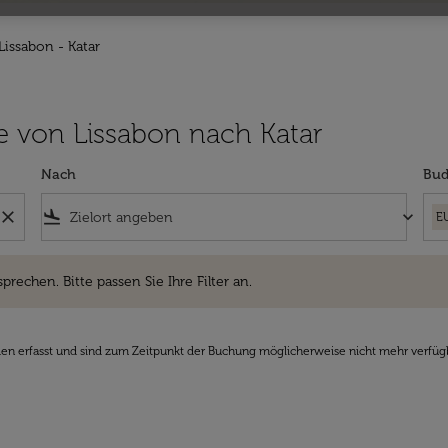
Lissabon - Katar
üge von Lissabon nach Katar
Nach
Bud
close
flight_land
keyboard_arrow_down
E
hen. Bitte passen Sie Ihre Filter an.
sprechen. Bitte passen Sie Ihre Filter an.
den erfasst und sind zum Zeitpunkt der Buchung möglicherweise nicht mehr verfüg