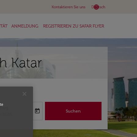
language
keyboard_arrow_down
Kontaktieren Sie uns
Deutsch
ITÄT
ANMELDUNG
REGISTRIEREN ZU SAFAR FLYER
h Katar
te
flug
today
Suchen
abel
oking-return-date-aria-label
8/2026