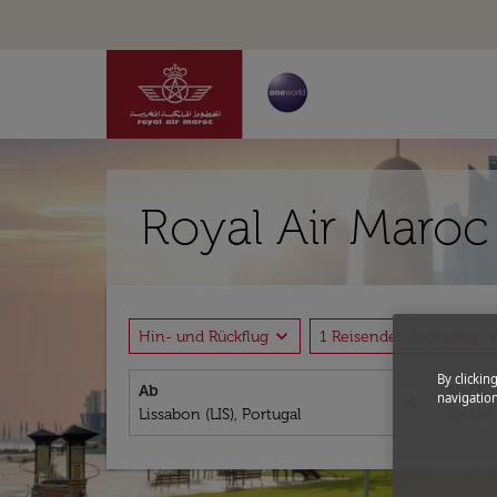
Royal Air Maroc
expand_more
expand_
Hin- und Rückflug
1 Reisender, Economy
By clickin
Ab
Nach
navigation
close