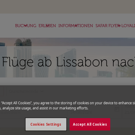
keyboard_arrow_down
keyboard_arrow_down
keyboard_arrow_down
keyboard_arrow_down
BUCHUNG
ERLEBEN
INFORMATIONEN
SAFAR FLYER-LOYAL
 Flüge ab Lissabon nac
more
expand_more
Gutscheincode
g “Accept All Cookies”, you agree to the storing of cookies on your device to enhance si
Abflug
Rück
, analyze site usage, and assist in our marketing efforts.
today
fc-booking-departure-date-aria-l
fc-bo
14/08/2026
21/0
Cookies Settings
Accept All Cookies