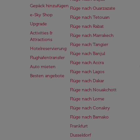
Gepäck hinzufügen
Flüge nach Ouarzazate
e-Sky Shop
Flüge nach Tetouan
Upgrade
Flüge nach Rabat
Activities &
Flüge nach Marrakech
Attractions
Flüge nach Tangier
Hotelreservierung
Flüge nach Banjul
Flughafentransfer
Flüge nach Accra
Auto mieten
Flüge nach Lagos
Besten angebote
Flüge nach Dakar
Flüge nach Nouakchott
Flüge nach Lome
Flüge nach Conakry
Flüge nach Bamako
Frankfurt
Dusseldorf