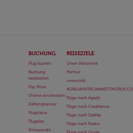
BUCHUNG
REISEZIELE
Flug buchen
Unser Netzwerk
Buchung
Partner
bearbeiten
oneworld
Pay Now
#DREAMAFRICA#MEETMOROCCO
Online einchecken
Flüge nach Agadir
Zahlungsweise
Flüge nach Casablanca
Flugstatus
Flüge nach Dakhla
Flugplan
Flüge nach Nador
Sitzauswahl
Flüge nach Oujda