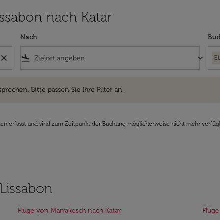
Lissabon nach Katar
Nach
Bud
close
flight_land
keyboard_arrow_down
E
hen. Bitte passen Sie Ihre Filter an.
sprechen. Bitte passen Sie Ihre Filter an.
den erfasst und sind zum Zeitpunkt der Buchung möglicherweise nicht mehr verfüg
 Lissabon
Flüge von Marrakesch nach Katar
Flüge