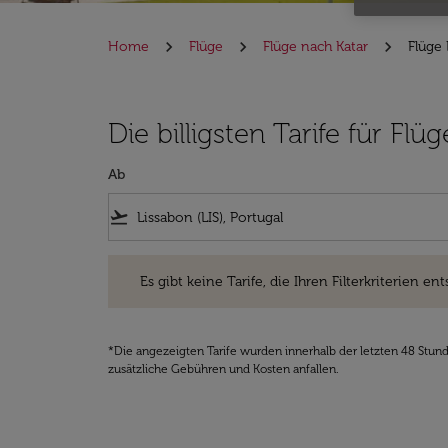
Home
Flüge
Flüge nach Katar
Flüge 
Die billigsten Tarife für Fl
Ab
flight_takeoff
Es gibt keine Tarife, die Ihren Filterkriterien entsprec
Es gibt keine Tarife, die Ihren Filterkriterien ent
*Die angezeigten Tarife wurden innerhalb der letzten 48 Stun
zusätzliche Gebühren und Kosten anfallen.