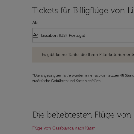
Tickets für Billigflüge von 
Ab
flight_takeoff
Es gibt keine Tarife, die Ihren Filterkriterien entsprec
Es gibt keine Tarife, die Ihren Filterkriterien ent
*Die angezeigten Tarife wurden innerhalb der letzten 48 Stun
zusätzliche Gebühren und Kosten anfallen.
Die beliebtesten Flüge von
Flüge von Casablanca nach Katar