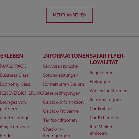
MEHR ANSEHEN
ERLEBEN
INFORMATIONEN
SAFAR FLYER-
LOYALITÄT
FAMILY PACK
Serviceansprüche
Registrieren
Business Class
Sonderleistungen
Einloggen
Economy Class
Kontaktieren Sie uns
Wie es funktioniert
REISEVERSICHERUNG
Reisebedingungen
Reasons to join
Lounges von
Gepäck-Information
partnern
Cards status
Gepäck-Probleme
Zenith Lounge
Card's benefits
Tarifkonditionen
Magic universe
Ihre Meilen
Check-in-
einlösen
Kinder
Bedingungen