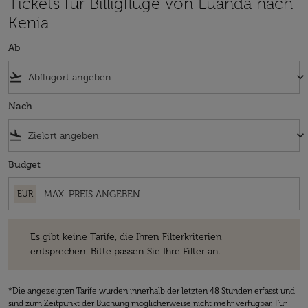
Tickets für Billigflüge von Luanda nach
Kenia
Ab
flight_takeoff
keyboard_arrow_down
Nach
flight_land
keyboard_arrow_down
Budget
EUR
Es gibt keine Tarife, die Ihren Filterkriterien entsprechen. Bitte passe
Es gibt keine Tarife, die Ihren Filterkriterien
entsprechen. Bitte passen Sie Ihre Filter an.
*Die angezeigten Tarife wurden innerhalb der letzten 48 Stunden erfasst und
sind zum Zeitpunkt der Buchung möglicherweise nicht mehr verfügbar. Für