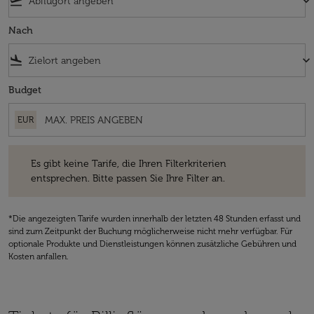
flight_takeoff
keyboard_arrow_down
Nach
flight_land
keyboard_arrow_down
Budget
EUR
Es gibt keine Tarife, die Ihren Filterkriterien entsprechen. Bitte passe
Es gibt keine Tarife, die Ihren Filterkriterien
entsprechen. Bitte passen Sie Ihre Filter an.
*Die angezeigten Tarife wurden innerhalb der letzten 48 Stunden erfasst und
sind zum Zeitpunkt der Buchung möglicherweise nicht mehr verfügbar. Für
optionale Produkte und Dienstleistungen können zusätzliche Gebühren und
Kosten anfallen.