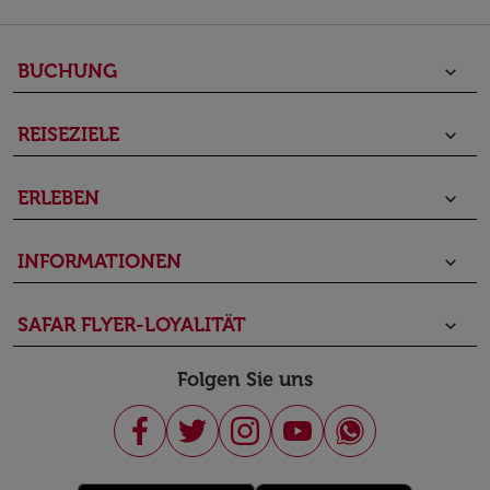
BUCHUNG
keyboard_arrow_down
REISEZIELE
keyboard_arrow_down
ERLEBEN
keyboard_arrow_down
INFORMATIONEN
keyboard_arrow_down
SAFAR FLYER-LOYALITÄT
keyboard_arrow_down
Folgen Sie uns