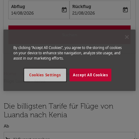
Abflug
Rückflug
today
today
fc-booking-departure-date-aria-label
fc-booking-return-date-aria-label
14/08/2026
21/08/2026
Suchen
By clicking “Accept All Cookies”, you agree to the storing of cookies
on your device to enhance site navigation, analyze site usage, and
assist in our marketing efforts.
Home
Flüge
Flüge nach Kenia
Cookies Settings
Accept All Cookies
Flüge Luanda - Kenia
Die billigsten Tarife für Flüge von
Luanda nach Kenia
Ab