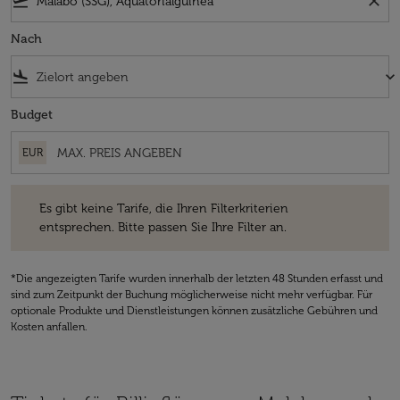
flight_takeoff
close
Nach
flight_land
keyboard_arrow_down
Budget
EUR
Es gibt keine Tarife, die Ihren Filterkriterien entsprechen. Bitte passe
Es gibt keine Tarife, die Ihren Filterkriterien
entsprechen. Bitte passen Sie Ihre Filter an.
*Die angezeigten Tarife wurden innerhalb der letzten 48 Stunden erfasst und
sind zum Zeitpunkt der Buchung möglicherweise nicht mehr verfügbar. Für
optionale Produkte und Dienstleistungen können zusätzliche Gebühren und
Kosten anfallen.