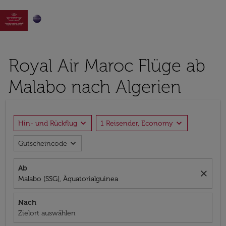

Royal Air Maroc Flüge ab
Malabo nach Algerien
expand_more
expand_more
Hin- und Rückflug
1 Reisender, Economy
expand_more
Gutscheincode
Ab
close
Malabo (SSG), Äquatorialguinea
Nach
Zielort auswählen