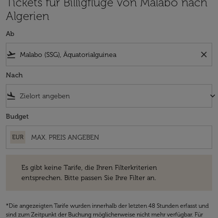
Tickets für Billigflüge von Malabo nach
Algerien
Ab
flight_takeoff
close
Nach
flight_land
keyboard_arrow_down
Budget
EUR
Es gibt keine Tarife, die Ihren Filterkriterien entsprechen. Bitte passe
Es gibt keine Tarife, die Ihren Filterkriterien
entsprechen. Bitte passen Sie Ihre Filter an.
*Die angezeigten Tarife wurden innerhalb der letzten 48 Stunden erfasst und
sind zum Zeitpunkt der Buchung möglicherweise nicht mehr verfügbar. Für