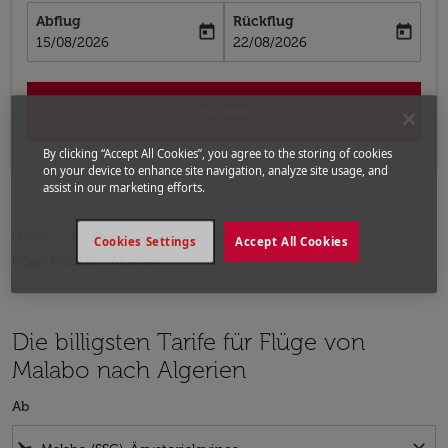
Abflug
Rückflug
today
today
fc-booking-departure-date-aria-label
fc-booking-return-date-aria-label
15/08/2026
22/08/2026
Suchen
By clicking “Accept All Cookies”, you agree to the storing of cookies
on your device to enhance site navigation, analyze site usage, and
assist in our marketing efforts.
Home
Flüge
Flüge nach Algerien
Cookies Settings
Accept All Cookies
Flüge Malabo - Algerien
Die billigsten Tarife für Flüge von
Malabo nach Algerien
Ab