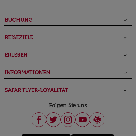
BUCHUNG
keyboard_arrow_down
REISEZIELE
keyboard_arrow_down
ERLEBEN
keyboard_arrow_down
INFORMATIONEN
keyboard_arrow_down
SAFAR FLYER-LOYALITÄT
keyboard_arrow_down
Folgen Sie uns