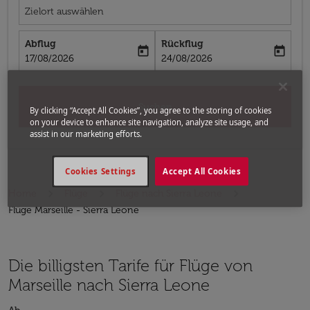
Zielort auswählen
Abflug
Rückflug
today
today
fc-booking-departure-date-aria-label
fc-booking-return-date-aria-label
17/08/2026
24/08/2026
Suchen
By clicking “Accept All Cookies”, you agree to the storing of cookies
on your device to enhance site navigation, analyze site usage, and
assist in our marketing efforts.
Cookies Settings
Accept All Cookies
Home
Flüge
Flüge nach Sierra Leone
Flüge Marseille - Sierra Leone
Die billigsten Tarife für Flüge von
Marseille nach Sierra Leone