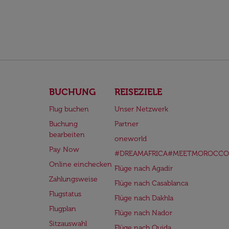
BUCHUNG
REISEZIELE
Flug buchen
Unser Netzwerk
Buchung
Partner
bearbeiten
oneworld
Pay Now
#DREAMAFRICA#MEETMOROCCO
Online einchecken
Flüge nach Agadir
Zahlungsweise
Flüge nach Casablanca
Flugstatus
Flüge nach Dakhla
Flugplan
Flüge nach Nador
Sitzauswahl
Flüge nach Oujda