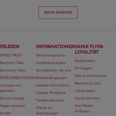
MEHR ANSEHEN
ERLEBEN
INFORMATIONEN
SAFAR FLYER-
LOYALITÄT
FAMILY PACK
Serviceansprüche
Registrieren
Business Class
Sonderleistungen
Einloggen
Economy Class
Kontaktieren Sie uns
Wie es funktioniert
REISEVERSICHERUNG
Reisebedingungen
Reasons to join
Lounges von
Gepäck-Information
partnern
Cards status
Gepäck-Probleme
Zenith Lounge
Card's benefits
Tarifkonditionen
Magic universe
Ihre Meilen
Check-in-
einlösen
Kinder
Bedingungen