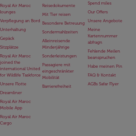
Spend miles
Royal Air Maroc
Reisedokumente
lounges
Our Offers
Mit Tier reisen
Verpflegung an Bord
Unsere Angebote
Besondere Betreuung
Unterhaltung
Meine
Sondermahlzeiten
Kartennummer
Gepäck
Alleinreisende
abfragn
Sitzplätze
Minderjährige
Fehlende Meilen
Royal Air Maroc
Sonderleistungen
beanspruchen
joined the
Passagiere mit
Habe meinen Pin
international United
eingeschränkter
for Wildlife Taskforce
FAQ & Kontakt
Mobilität
Unsere Flotte
AGBs Safar Flyer
Barrierefreiheit
Dreamliner
Royal Air Maroc
Mobile App
Royal Air Maroc
Cargo