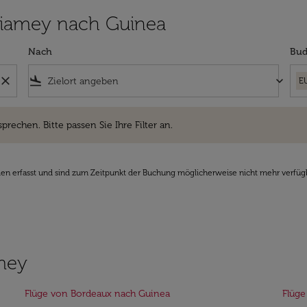
n Niamey nach Guinea
Nach
Bud
close
flight_land
keyboard_arrow_down
E
hen. Bitte passen Sie Ihre Filter an.
sprechen. Bitte passen Sie Ihre Filter an.
den erfasst und sind zum Zeitpunkt der Buchung möglicherweise nicht mehr verfüg
amey
Flüge von Bordeaux nach Guinea
Flüge