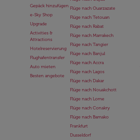
Gepäck hinzufügen
Flüge nach Ouarzazate
e-Sky Shop
Flüge nach Tetouan
Upgrade
Flüge nach Rabat
Activities &
Flüge nach Marrakech
Attractions
Flüge nach Tangier
Hotelreservierung
Flüge nach Banjul
Flughafentransfer
Flüge nach Accra
Auto mieten
Flüge nach Lagos
Besten angebote
Flüge nach Dakar
Flüge nach Nouakchott
Flüge nach Lome
Flüge nach Conakry
Flüge nach Bamako
Frankfurt
Dusseldorf