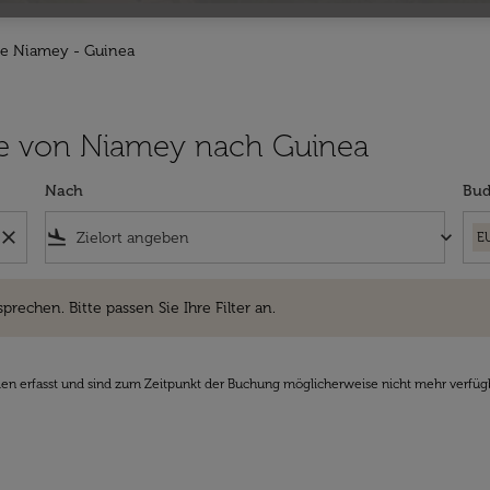
ge Niamey - Guinea
lüge von Niamey nach Guinea
Nach
Bud
close
flight_land
keyboard_arrow_down
E
hen. Bitte passen Sie Ihre Filter an.
sprechen. Bitte passen Sie Ihre Filter an.
den erfasst und sind zum Zeitpunkt der Buchung möglicherweise nicht mehr verfüg