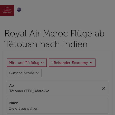

Royal Air Maroc Flüge ab
Tétouan nach Indien
expand_more
expand_more
Hin- und Rückflug
1 Reisender, Economy
expand_more
Gutscheincode
Ab
close
Tétouan (TTU), Marokko
Nach
Zielort auswählen