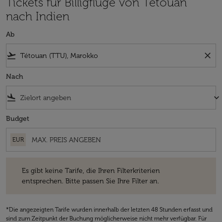
Tickets für Billigflüge von Tétouan
nach Indien
Ab
flight_takeoff
close
Nach
flight_land
keyboard_arrow_down
Budget
EUR
Es gibt keine Tarife, die Ihren Filterkriterien entsprechen. Bitte passe
Es gibt keine Tarife, die Ihren Filterkriterien
entsprechen. Bitte passen Sie Ihre Filter an.
*Die angezeigten Tarife wurden innerhalb der letzten 48 Stunden erfasst und
sind zum Zeitpunkt der Buchung möglicherweise nicht mehr verfügbar. Für