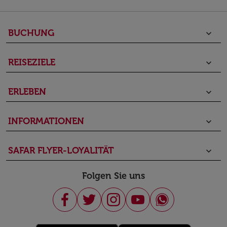
BUCHUNG
keyboard_arrow_down
REISEZIELE
keyboard_arrow_down
ERLEBEN
keyboard_arrow_down
INFORMATIONEN
keyboard_arrow_down
SAFAR FLYER-LOYALITÄT
keyboard_arrow_down
Folgen Sie uns