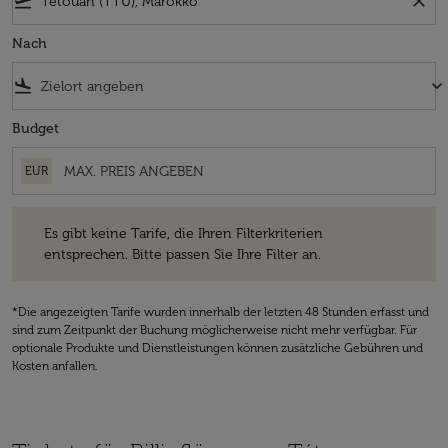
flight_takeoff
close
Nach
flight_land
keyboard_arrow_down
Budget
EUR
Es gibt keine Tarife, die Ihren Filterkriterien entsprechen. Bitte passe
Es gibt keine Tarife, die Ihren Filterkriterien
entsprechen. Bitte passen Sie Ihre Filter an.
*Die angezeigten Tarife wurden innerhalb der letzten 48 Stunden erfasst und
sind zum Zeitpunkt der Buchung möglicherweise nicht mehr verfügbar. Für
optionale Produkte und Dienstleistungen können zusätzliche Gebühren und
Kosten anfallen.