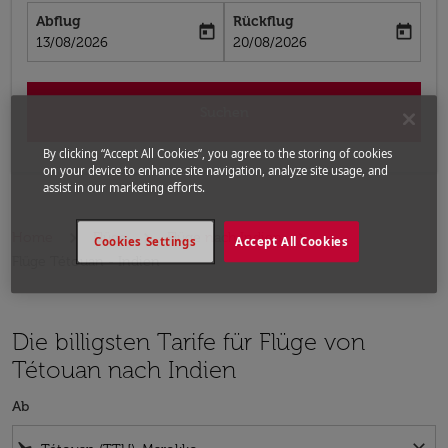
Abflug
Rückflug
today
today
fc-booking-departure-date-aria-label
fc-booking-return-date-aria-label
13/08/2026
20/08/2026
Suchen
By clicking “Accept All Cookies”, you agree to the storing of cookies
on your device to enhance site navigation, analyze site usage, and
assist in our marketing efforts.
Home
Flüge
Flüge nach Indien
Cookies Settings
Accept All Cookies
Flüge Tétouan - Indien
Die billigsten Tarife für Flüge von
Tétouan nach Indien
Ab